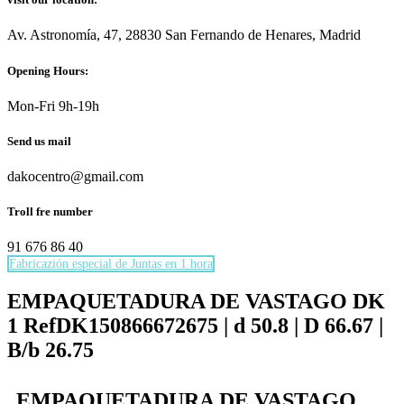
Av. Astronomía, 47, 28830 San Fernando de Henares, Madrid
Opening Hours:
Mon-Fri 9h-19h
Send us mail
dakocentro@gmail.com
Troll fre number
91 676 86 40
Fabricazión especial de Juntas en 1 hora
Necesarias
Estas
EMPAQUETADURA DE VASTAGO DK
cookies no
1 RefDK150866672675 | d 50.8 | D 66.67 |
son
opcionales.
B/b 26.75
Son
necesarias
para que
EMPAQUETADURA DE VASTAGO