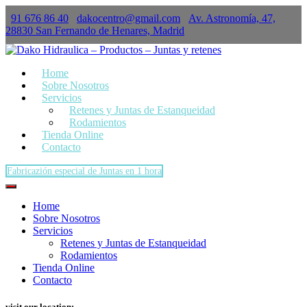
91 676 86 40
dakocentro@gmail.com
Av. Astronomía, 47,
×
28830 San Fernando de Henares, Madrid
Home
Sobre Nosotros
Servicios
Retenes y Juntas de Estanqueidad
Rodamientos
Tienda Online
Contacto
Fabricazión especial de Juntas en 1 hora
Home
Sobre Nosotros
Servicios
Retenes y Juntas de Estanqueidad
Rodamientos
Tienda Online
Contacto
visit our location: