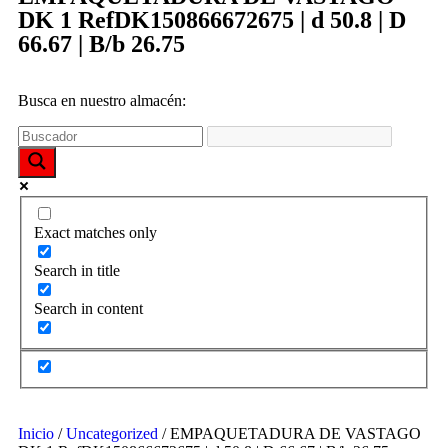
funcione la
DK 1 RefDK150866672675 | d 50.8 | D
web y que
puedas
66.67 | B/b 26.75
acceder a
nuestro
contenido.
Busca en nuestro almacén:
Estadísticas
Para que
podamos
mejorar la
funcionalidad
Exact matches only
y estructura
de la web,
Search in title
utilizaremos
las
Search in content
estadísticas
de uso en la
web. Así
sabremos qué
interesa más
de lo que
ofrecemos y
Inicio
/
Uncategorized
/ EMPAQUETADURA DE VASTAGO
cómo poder