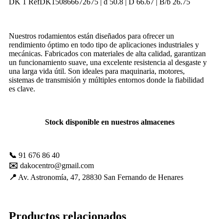
DK 1 RefDK150866672675 | d 50.8 | D 66.67 | B/b 26.75
mejorar con
tu ayuda.
Nuestros rodamientos están diseñados para ofrecer un
rendimiento óptimo en todo tipo de aplicaciones industriales y
Experiencia
mecánicas. Fabricados con materiales de alta calidad, garantizan
Para que
un funcionamiento suave, una excelente resistencia al desgaste y
nuestra web
una larga vida útil. Son ideales para maquinaria, motores,
funcione lo
sistemas de transmisión y múltiples entornos donde la fiabilidad
mejor posible
es clave.
durante tu
visita. Es una
guía para
hacerte
Stock disponible en nuestros almacenes
disfrutar del
paseo por
nuestra página.
Si rechaza estas
📞
91 676 86 40
cookies,
✉️
dakocentro@gmail.com
algunas
📍
Av. Astronomía, 47, 28830 San Fernando de Henares
funcionalidades
desaparecerán
de la web. Si
las aceptas, nos
Productos relacionados
serás de gran