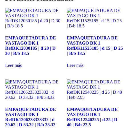
ayuda.
Marketing
Al compartir
tus intereses y
EMPAQUETADURA DE
EMPAQUETADURA DE
comportamiento
VASTAGO DK 1
VASTAGO DK 1
mientras visitas
RefDK12030185 | d 20 | D
RefDK11525185 | d 15 | D 25
nuestro sitio,
30 | B/b 18.5
| B/b 18.5
aumentas la
posibilidad de
ver contenido y
Leer más
Leer más
ofertas
personalizados.
Así verás lo que
realmente te
interesa.
EMPAQUETADURA DE
EMPAQUETADURA DE
VASTAGO DK 1
VASTAGO DK 1
RefDK1206233323332 | d
RefDK12540225 | d 25 | D
20.62 | D 33.32 | B/b 33.32
40 | B/b 22.5