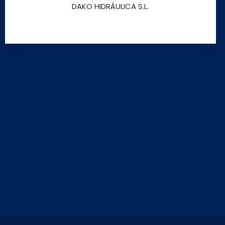
DAKO HIDRÁULICA S.L.
Para que
nuestra web
funcione lo
mejor posible
durante tu
visita. Es una
guía para
hacerte
disfrutar del
paseo por
nuestra página.
Si rechaza estas
cookies,
algunas
funcionalidades
desaparecerán
de la web. Si las
aceptas, nos
serás de gran
ayuda.