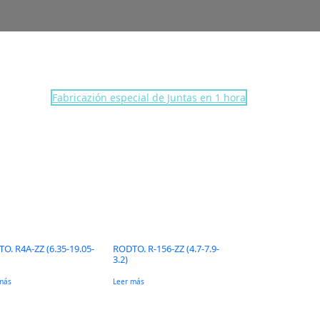
Fabricazión especial de Juntas en 1 hora
O. R4A-ZZ (6.35-19.05-
RODTO. R-156-ZZ (4.7-7.9-
3.2)
más
Leer más