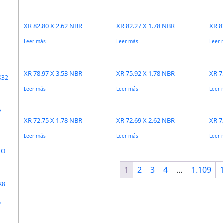
XR 82.80 X 2.62 NBR
XR 82.27 X 1.78 NBR
XR 8
Leer más
Leer más
Leer 
XR 78.97 X 3.53 NBR
XR 75.92 X 1.78 NBR
XR 7
K32
Leer más
Leer más
Leer 
2
XR 72.75 X 1.78 NBR
XR 72.69 X 2.62 NBR
XR 7
Leer más
Leer más
Leer 
GO
1
2
3
4
…
1.109
K8
P