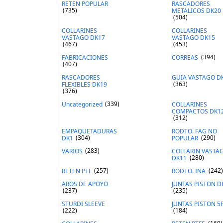
RETEN POPULAR
RASCADORES
(735)
METALICOS DK20
(504)
Necesarias
COLLARINES
COLLARINES
Estas
VASTAGO DK17
VASTAGO DK15
(467)
(453)
cookies no
son
FABRICACIONES
CORREAS
(394)
(407)
opcionales.
RASCADORES
GUIA VASTAGO D
Son
FLEXIBLES DK19
(363)
necesarias
(376)
para que
Uncategorized
(339)
COLLARINES
COMPACTOS DK1
funcione la
(312)
web y que
EMPAQUETADURAS
RODTO. FAG NO
puedas
DK1
(304)
POPULAR
(290)
acceder a
VARIOS
(283)
COLLARIN VASTA
nuestro
DK11
(280)
contenido.
RETEN PTF
(257)
RODTO. INA
(242)
AROS DE APOYO
JUNTAS PISTON D
(237)
(235)
Estadísticas
STURDI SLEEVE
JUNTAS PISTON 5
(222)
(184)
Para que