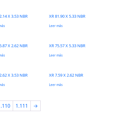
2.14 X 3.53 NBR
XR 81.90 X 5.33 NBR
más
Leer más
5.87 X 2.62 NBR
XR 75.57 X 5.33 NBR
más
Leer más
2.62 X 3.53 NBR
XR 7.59 X 2.62 NBR
más
Leer más
1.110
1.111
→