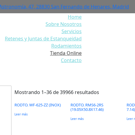
 Astronomía, 47, 28830 San Fernando de Henares, Madrid
Home
Sobre Nosotros
Servicios
Retenes y Juntas de Estanqueidad
Rodamientos
Tienda Online
Contacto
Tienda Online
Mostrando 1–36 de 39966 resultados
RODTO. WF-625-ZZ (INOX)
RODTO. RMS6-2RS
RODT
(19.05X50.8X17.46)
7.14)
Leer más
Leer más
Leer 