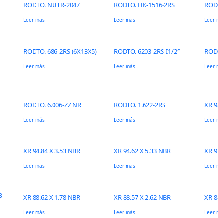
RODTO. NUTR-2047
RODTO. HK-1516-2RS
RODT
Leer más
Leer más
Leer 
RODTO. 686-2RS (6X13X5)
RODTO. 6203-2RS-I1/2″
RODT
Leer más
Leer más
Leer 
RODTO. 6.006-ZZ NR
RODTO. 1.622-2RS
XR 9
Leer más
Leer más
Leer 
XR 94.84 X 3.53 NBR
XR 94.62 X 5.33 NBR
XR 9
Leer más
Leer más
Leer 
3
XR 88.62 X 1.78 NBR
XR 88.57 X 2.62 NBR
XR 8
Leer más
Leer más
Leer 