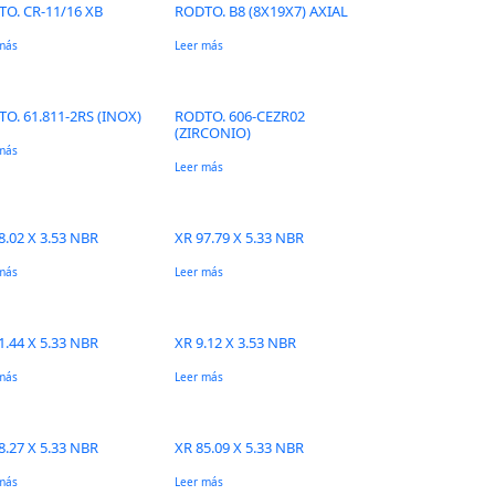
O. CR-11/16 XB
RODTO. B8 (8X19X7) AXIAL
más
Leer más
O. 61.811-2RS (INOX)
RODTO. 606-CEZR02
(ZIRCONIO)
más
Leer más
8.02 X 3.53 NBR
XR 97.79 X 5.33 NBR
más
Leer más
1.44 X 5.33 NBR
XR 9.12 X 3.53 NBR
más
Leer más
8.27 X 5.33 NBR
XR 85.09 X 5.33 NBR
más
Leer más