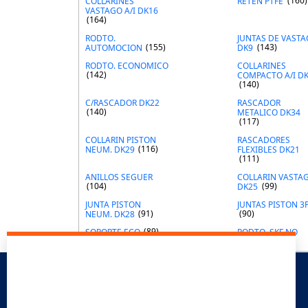
podamos
COLLARINES
RETEN PTFE
(160)
VASTAGO A/I DK16
mejorar la
(164)
funcionalidad
RODTO.
JUNTAS DE VAST
y estructura
AUTOMOCION
(155)
DK9
(143)
de la web,
RODTO. ECONOMICO
COLLARINES
(142)
COMPACTO A/I D
utilizaremos
(140)
las
C/RASCADOR DK22
RASCADOR
estadísticas
(140)
METALICO DK34
de uso en la
(117)
web. Así
COLLARIN PISTON
RASCADORES
NEUM. DK29
(116)
FLEXIBLES DK21
sabremos
(111)
qué interesa
ANILLOS SEGUER
COLLARIN VASTA
más de lo
(104)
DK25
(99)
que
JUNTA PISTON
JUNTAS PISTON 3
ofrecemos y
NEUM. DK28
(91)
(90)
cómo poder
SOPORTE ECO
(89)
RODTO. SKF NO
POPULAR
(89)
mejorar con
tu ayuda.
Experiencia