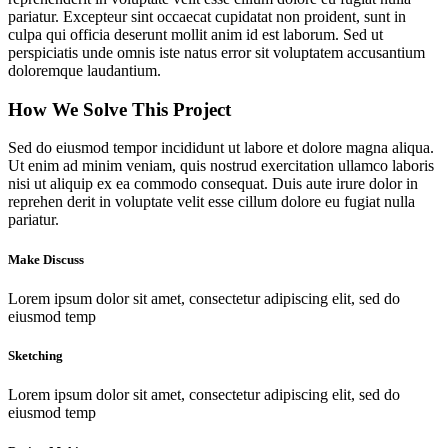
ayuda.
pariatur. Excepteur sint occaecat cupidatat non proident, sunt in
culpa qui officia deserunt mollit anim id est laborum. Sed ut
perspiciatis unde omnis iste natus error sit voluptatem accusantium
doloremque laudantium.
Marketing
Al compartir
How We Solve This Project
tus intereses y
comportamiento
Sed do eiusmod tempor incididunt ut labore et dolore magna aliqua.
mientras visitas
Ut enim ad minim veniam, quis nostrud exercitation ullamco laboris
nuestro sitio,
nisi ut aliquip ex ea commodo consequat. Duis aute irure dolor in
aumentas la
reprehen derit in voluptate velit esse cillum dolore eu fugiat nulla
posibilidad de
pariatur.
ver contenido y
ofertas
Make Discuss
personalizados.
Así verás lo que
realmente te
Lorem ipsum dolor sit amet, consectetur adipiscing elit, sed do
interesa.
eiusmod temp
Sketching
Lorem ipsum dolor sit amet, consectetur adipiscing elit, sed do
eiusmod temp