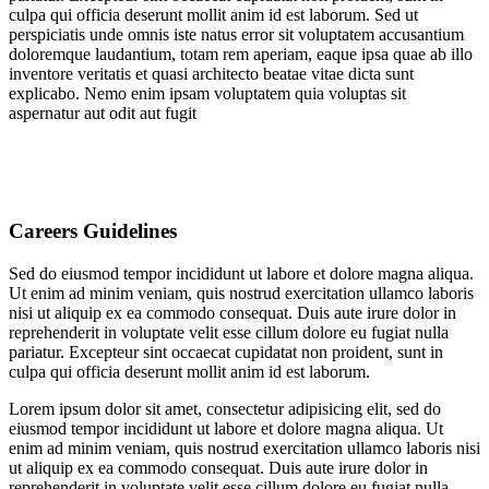
culpa qui officia deserunt mollit anim id est laborum. Sed ut
mejorar con
perspiciatis unde omnis iste natus error sit voluptatem accusantium
tu ayuda.
doloremque laudantium, totam rem aperiam, eaque ipsa quae ab illo
inventore veritatis et quasi architecto beatae vitae dicta sunt
explicabo. Nemo enim ipsam voluptatem quia voluptas sit
Experiencia
aspernatur aut odit aut fugit
Para que
nuestra web
funcione lo
mejor posible
durante tu
visita. Es una
Careers Guidelines
guía para
hacerte
Sed do eiusmod tempor incididunt ut labore et dolore magna aliqua.
disfrutar del
Ut enim ad minim veniam, quis nostrud exercitation ullamco laboris
paseo por
nisi ut aliquip ex ea commodo consequat. Duis aute irure dolor in
nuestra página.
reprehenderit in voluptate velit esse cillum dolore eu fugiat nulla
Si rechaza estas
pariatur. Excepteur sint occaecat cupidatat non proident, sunt in
cookies,
culpa qui officia deserunt mollit anim id est laborum.
algunas
funcionalidades
Lorem ipsum dolor sit amet, consectetur adipisicing elit, sed do
desaparecerán
eiusmod tempor incididunt ut labore et dolore magna aliqua. Ut
de la web. Si
enim ad minim veniam, quis nostrud exercitation ullamco laboris nisi
las aceptas, nos
ut aliquip ex ea commodo consequat. Duis aute irure dolor in
serás de gran
reprehenderit in voluptate velit esse cillum dolore eu fugiat nulla