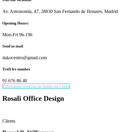
Av. Astronomía, 47, 28830 San Fernando de Henares, Madrid
Opening Hours:
Mon-Fri 9h-19h
Send us mail
dakocentro@gmail.com
Troll fre number
91 676 86 40
Fabricazión especial de Juntas en 1 hora
Necesarias
Estas
Rosali Office Design
cookies no
son
opcionales.
Son
Clients
necesarias
para que