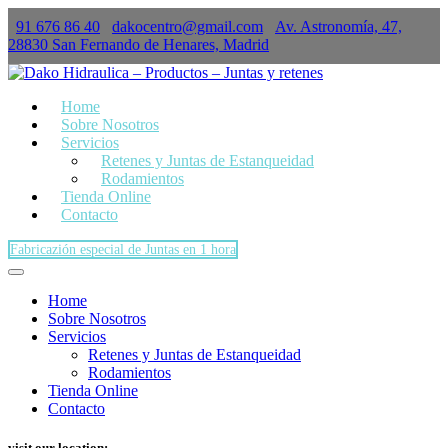
91 676 86 40
dakocentro@gmail.com
Av. Astronomía, 47,
×
28830 San Fernando de Henares, Madrid
Home
Sobre Nosotros
Servicios
Retenes y Juntas de Estanqueidad
Rodamientos
Tienda Online
Contacto
Fabricazión especial de Juntas en 1 hora
Home
Sobre Nosotros
Servicios
Retenes y Juntas de Estanqueidad
Rodamientos
Tienda Online
Contacto
visit our location: