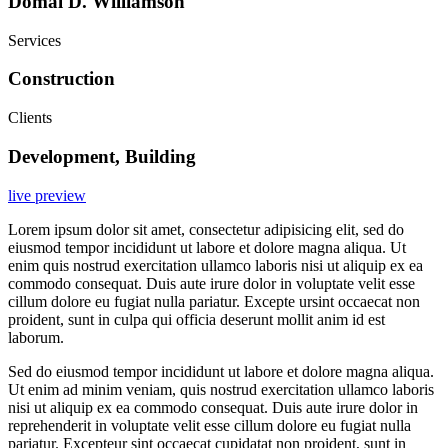
Domal D. Williamson
funcione la
web y que
puedas
Services
acceder a
nuestro
Construction
contenido.
Clients
Development, Building
Estadísticas
Para que
podamos
live preview
mejorar la
Lorem ipsum dolor sit amet, consectetur adipisicing elit, sed do
funcionalidad
eiusmod tempor incididunt ut labore et dolore magna aliqua. Ut
y estructura
enim quis nostrud exercitation ullamco laboris nisi ut aliquip ex ea
de la web,
commodo consequat. Duis aute irure dolor in voluptate velit esse
utilizaremos
cillum dolore eu fugiat nulla pariatur. Excepte ursint occaecat non
las
proident, sunt in culpa qui officia deserunt mollit anim id est
estadísticas
laborum.
de uso en la
web. Así
Sed do eiusmod tempor incididunt ut labore et dolore magna aliqua.
sabremos qué
Ut enim ad minim veniam, quis nostrud exercitation ullamco laboris
interesa más
nisi ut aliquip ex ea commodo consequat. Duis aute irure dolor in
de lo que
reprehenderit in voluptate velit esse cillum dolore eu fugiat nulla
ofrecemos y
pariatur. Excepteur sint occaecat cupidatat non proident, sunt in
cómo poder