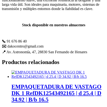
funcionamiento suave, una excelente resistencia al desgaste y una
mejorar con
larga vida útil. Son ideales para maquinaria, motores, sistemas de
tu ayuda.
transmisión y múltiples entornos donde la fiabilidad es clave.
Experiencia
Stock disponible en nuestros almacenes
Para que
nuestra web
funcione lo
📞
91 676 86 40
mejor posible
durante tu
✉️
dakocentro@gmail.com
visita. Es una
📍
Av. Astronomía, 47, 28830 San Fernando de Henares
guía para
hacerte
Productos relacionados
disfrutar del
paseo por
nuestra página.
Si rechaza estas
cookies,
algunas
EMPAQUETADURA DE VASTAGO
funcionalidades
DK 1 RefDK12543492165 | d 25.4 | D
desaparecerán
de la web. Si
34.92 | B/b 16.5
las aceptas, nos
serás de gran