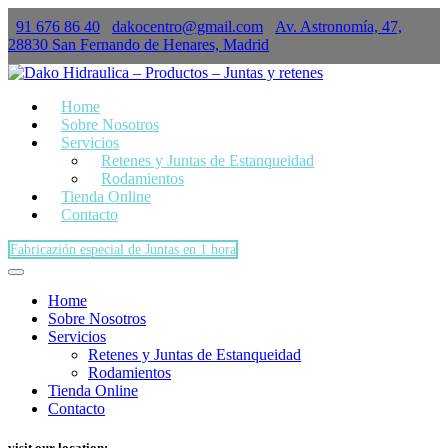
91 676 86 40
dakocentro@gmail.com
Av. Astronomía, 47,
×
28830 San Fernando de Henares, Madrid
Home
Sobre Nosotros
Servicios
Retenes y Juntas de Estanqueidad
Rodamientos
Tienda Online
Contacto
Fabricazión especial de Juntas en 1 hora
Home
Sobre Nosotros
Servicios
Retenes y Juntas de Estanqueidad
Rodamientos
Tienda Online
Contacto
visit our location: