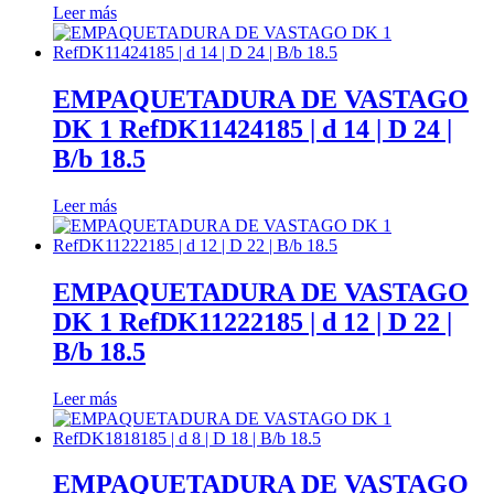
Leer más
ayuda.
Marketing
EMPAQUETADURA DE VASTAGO
Al compartir
DK 1 RefDK11424185 | d 14 | D 24 |
tus intereses y
comportamiento
B/b 18.5
mientras visitas
nuestro sitio,
Leer más
aumentas la
posibilidad de
ver contenido y
ofertas
EMPAQUETADURA DE VASTAGO
personalizados.
Así verás lo que
DK 1 RefDK11222185 | d 12 | D 22 |
realmente te
B/b 18.5
interesa.
Leer más
EMPAQUETADURA DE VASTAGO