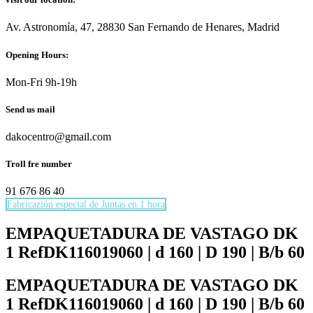
Av. Astronomía, 47, 28830 San Fernando de Henares, Madrid
Opening Hours:
Mon-Fri 9h-19h
Send us mail
dakocentro@gmail.com
Troll fre number
91 676 86 40
Fabricazión especial de Juntas en 1 hora
Necesarias
Estas
EMPAQUETADURA DE VASTAGO DK
cookies no
1 RefDK116019060 | d 160 | D 190 | B/b 60
son
opcionales.
Son
EMPAQUETADURA DE VASTAGO DK
necesarias
1 RefDK116019060 | d 160 | D 190 | B/b 60
para que