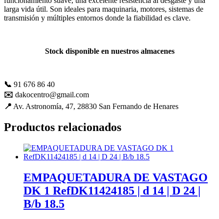
funcionamiento suave, una excelente resistencia al desgaste y una
mejorar con
larga vida útil. Son ideales para maquinaria, motores, sistemas de
tu ayuda.
transmisión y múltiples entornos donde la fiabilidad es clave.
Experiencia
Stock disponible en nuestros almacenes
Para que
nuestra web
funcione lo
📞
91 676 86 40
mejor posible
durante tu
✉️
dakocentro@gmail.com
visita. Es una
📍
Av. Astronomía, 47, 28830 San Fernando de Henares
guía para
hacerte
Productos relacionados
disfrutar del
paseo por
nuestra página.
Si rechaza estas
cookies,
algunas
EMPAQUETADURA DE VASTAGO
funcionalidades
DK 1 RefDK11424185 | d 14 | D 24 |
desaparecerán
de la web. Si
B/b 18.5
las aceptas, nos
serás de gran