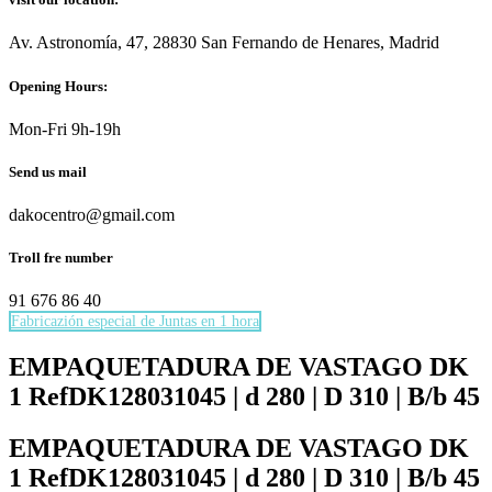
Av. Astronomía, 47, 28830 San Fernando de Henares, Madrid
Opening Hours:
Mon-Fri 9h-19h
Send us mail
dakocentro@gmail.com
Troll fre number
91 676 86 40
Fabricazión especial de Juntas en 1 hora
Necesarias
Estas
EMPAQUETADURA DE VASTAGO DK
cookies no
1 RefDK128031045 | d 280 | D 310 | B/b 45
son
opcionales.
Son
EMPAQUETADURA DE VASTAGO DK
necesarias
1 RefDK128031045 | d 280 | D 310 | B/b 45
para que