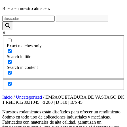
funcione la
web y que
Busca en nuestro almacén:
puedas
acceder a
nuestro
contenido.
Estadísticas
Exact matches only
Para que
podamos
Search in title
mejorar la
funcionalidad
Search in content
y estructura
de la web,
utilizaremos
las
estadísticas
de uso en la
Inicio
/
Uncategorized
/ EMPAQUETADURA DE VASTAGO DK
web. Así
1 RefDK128031045 | d 280 | D 310 | B/b 45
sabremos qué
interesa más
Nuestros rodamientos están diseñados para ofrecer un rendimiento
de lo que
óptimo en todo tipo de aplicaciones industriales y mecánicas.
ofrecemos y
Fabricados con materiales de alta calidad, garantizan un
cómo poder