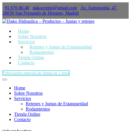
91 676 86 40
dakocentro@gmail.com
Av. Astronomía, 47,
×
28830 San Fernando de Henares, Madrid
Home
Sobre Nosotros
Servicios
Retenes y Juntas de Estanqueidad
Rodamientos
Tienda Online
Contacto
Fabricazión especial de Juntas en 1 hora
Home
Sobre Nosotros
Servicios
Retenes y Juntas de Estanqueidad
Rodamientos
Tienda Online
Contacto
visit our location: