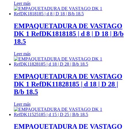
Leer más
ayuda.
Marketing
EMPAQUETADURA DE VASTAGO
Al compartir
DK 1 RefDK1818185 | d 8 | D 18 | B/b
tus intereses y
comportamiento
18.5
mientras visitas
nuestro sitio,
Leer más
aumentas la
posibilidad de
ver contenido y
ofertas
EMPAQUETADURA DE VASTAGO
personalizados.
Así verás lo que
DK 1 RefDK11828185 | d 18 | D 28 |
realmente te
B/b 18.5
interesa.
Leer más
EMPAQUETADURA DE VASTAGO