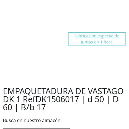
dakocentro@gmail.com
Troll fre number
91 676 86 40
Fabricazión especial de
Juntas en 1 hora
EMPAQUETADURA DE VASTAGO
DK 1 RefDK1506017 | d 50 | D
60 | B/b 17
EMPAQUETADURA DE VASTAGO
DK 1 RefDK1506017 | d 50 | D
60 | B/b 17
Busca en nuestro almacén: