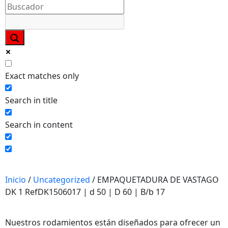
Necesarias
Estas
cookies no
son
opcionales.
Exact matches only
Son
necesarias
Search in title
para que
funcione la
Search in content
web y que
puedas
acceder a
nuestro
contenido.
Inicio
/
Uncategorized
/ EMPAQUETADURA DE VASTAGO
DK 1 RefDK1506017 | d 50 | D 60 | B/b 17
Estadísticas
Para que
Nuestros rodamientos están diseñados para ofrecer un