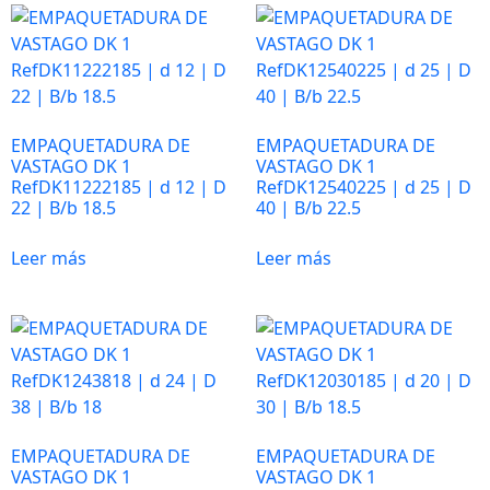
Para que
nuestra web
funcione lo
mejor posible
durante tu
visita. Es una
EMPAQUETADURA DE
EMPAQUETADURA DE
VASTAGO DK 1
VASTAGO DK 1
guía para
RefDK11222185 | d 12 | D
RefDK12540225 | d 25 | D
hacerte
22 | B/b 18.5
40 | B/b 22.5
disfrutar del
paseo por
Leer más
Leer más
nuestra página.
Si rechaza estas
cookies,
algunas
funcionalidades
desaparecerán
de la web. Si las
aceptas, nos
EMPAQUETADURA DE
EMPAQUETADURA DE
serás de gran
VASTAGO DK 1
VASTAGO DK 1
ayuda.