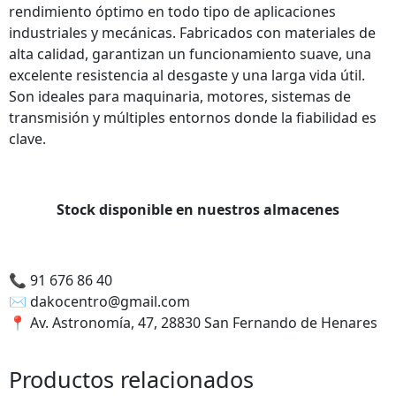
podamos
rendimiento óptimo en todo tipo de aplicaciones
mejorar la
industriales y mecánicas. Fabricados con materiales de
funcionalidad
alta calidad, garantizan un funcionamiento suave, una
y estructura
excelente resistencia al desgaste y una larga vida útil.
de la web,
Son ideales para maquinaria, motores, sistemas de
utilizaremos
transmisión y múltiples entornos donde la fiabilidad es
las
clave.
estadísticas
de uso en la
web. Así
sabremos
Stock disponible en nuestros almacenes
qué interesa
más de lo
que
ofrecemos y
📞
91 676 86 40
cómo poder
✉️
dakocentro@gmail.com
mejorar con
📍
Av. Astronomía, 47, 28830 San Fernando de Henares
tu ayuda.
Productos relacionados
Experiencia