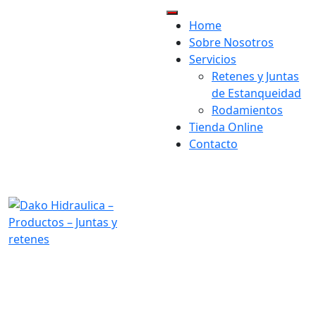
Home
×
Sobre Nosotros
Servicios
Retenes y Juntas
de Estanqueidad
Rodamientos
Tienda Online
Contacto
visit our location:
Av. Astronomía, 47, 28830
San Fernando de Henares,
Madrid
Opening Hours:
Mon-Fri 9h-19h
Send us mail