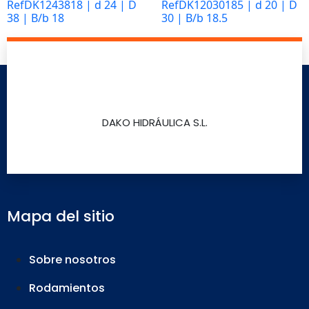
RefDK1243818 | d 24 | D
RefDK12030185 | d 20 | D
38 | B/b 18
30 | B/b 18.5
Marketing
Leer más
Leer más
Al compartir tus
intereses y
comportamiento
mientras visitas
nuestro sitio,
DAKO HIDRÁULICA S.L.
aumentas la
posibilidad de
ver contenido y
ofertas
personalizados.
Así verás lo que
Mapa del sitio
realmente te
interesa.
Sobre nosotros
Rodamientos