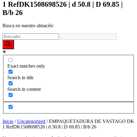
funcione la
1 RefDK1508698526 | d 50.8 | D 69.85 |
web y que
B/b 26
puedas
acceder a
nuestro
Busca en nuestro almacén:
contenido.
Estadísticas
Para que
podamos
mejorar la
Exact matches only
funcionalidad
y estructura
Search in title
de la web,
utilizaremos
Search in content
las
estadísticas
de uso en la
web. Así
sabremos qué
interesa más
Inicio
/
Uncategorized
/ EMPAQUETADURA DE VASTAGO DK
de lo que
1 RefDK1508698526 | d 50.8 | D 69.85 | B/b 26
ofrecemos y
cómo poder