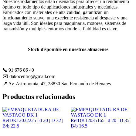
Nuestros rodamientos están diseñados para ofrecer un rendimiento
mejorar con
óptimo en todo tipo de aplicaciones industriales y mecánicas.
tu ayuda.
Fabricados con materiales de alta calidad, garantizan un
funcionamiento suave, una excelente resistencia al desgaste y una
larga vida útil. Son ideales para maquinaria, motores, sistemas de
transmisión y múltiples entornos donde la fiabilidad es clave.
Experiencia
Para que
nuestra web
funcione lo
Stock disponible en nuestros almacenes
mejor posible
durante tu
visita. Es una
guía para
📞
91 676 86 40
hacerte
✉️
dakocentro@gmail.com
disfrutar del
📍
Av. Astronomía, 47, 28830 San Fernando de Henares
paseo por
nuestra página.
Productos relacionados
Si rechaza estas
cookies,
algunas
funcionalidades
desaparecerán
de la web. Si
las aceptas, nos
serás de gran