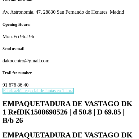
Av. Astronomía, 47, 28830 San Fernando de Henares, Madrid
Opening Hours:
Mon-Fri 9h-19h
Send us mail
dakocentro@gmail.com
Troll fre number
91 676 86 40
Fabricazión especial de Juntas en 1 hora
Necesarias
Estas
EMPAQUETADURA DE VASTAGO DK
cookies no
1 RefDK1508698526 | d 50.8 | D 69.85 |
son
opcionales.
B/b 26
Son
necesarias
EMPAQUETADURA DE VASTAGO DK
para que