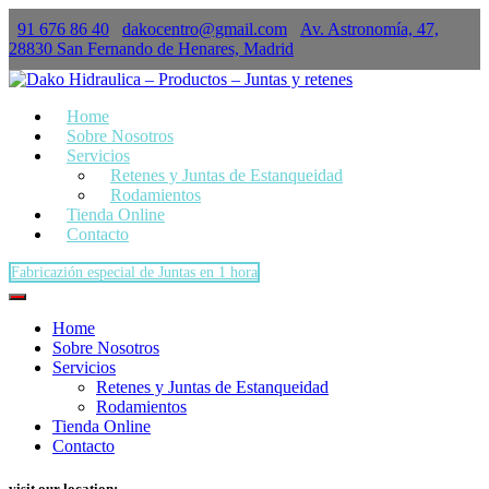
91 676 86 40
dakocentro@gmail.com
Av. Astronomía, 47,
×
28830 San Fernando de Henares, Madrid
Home
Sobre Nosotros
Servicios
Retenes y Juntas de Estanqueidad
Rodamientos
Tienda Online
Contacto
Fabricazión especial de Juntas en 1 hora
Home
Sobre Nosotros
Servicios
Retenes y Juntas de Estanqueidad
Rodamientos
Tienda Online
Contacto
visit our location: