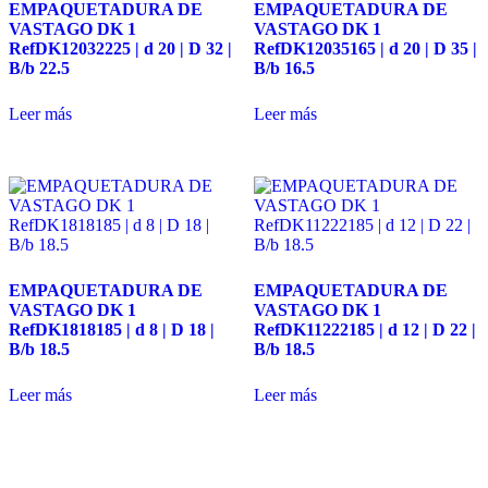
EMPAQUETADURA DE
EMPAQUETADURA DE
ayuda.
VASTAGO DK 1
VASTAGO DK 1
RefDK12032225 | d 20 | D 32 |
RefDK12035165 | d 20 | D 35 |
B/b 22.5
B/b 16.5
Marketing
Al compartir
Leer más
Leer más
tus intereses y
comportamiento
mientras visitas
nuestro sitio,
aumentas la
posibilidad de
ver contenido y
ofertas
personalizados.
EMPAQUETADURA DE
EMPAQUETADURA DE
Así verás lo que
VASTAGO DK 1
VASTAGO DK 1
realmente te
RefDK1818185 | d 8 | D 18 |
RefDK11222185 | d 12 | D 22 |
interesa.
B/b 18.5
B/b 18.5
Leer más
Leer más