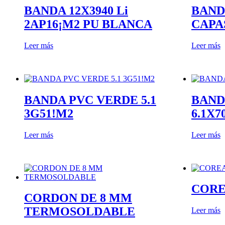
funcione la
BANDA 12X3940 Li
BAND
web y que
puedas
2AP16¡M2 PU BLANCA
CAPA
acceder a
nuestro
Leer más
Leer más
contenido.
Estadísticas
Para que
BANDA PVC VERDE 5.1
BAND
podamos
mejorar la
3G51!M2
6.1X7
funcionalidad
y estructura
de la web,
Leer más
Leer más
utilizaremos
las
estadísticas
de uso en la
web. Así
CORE
sabremos qué
CORDON DE 8 MM
interesa más
de lo que
TERMOSOLDABLE
Leer más
ofrecemos y
cómo poder