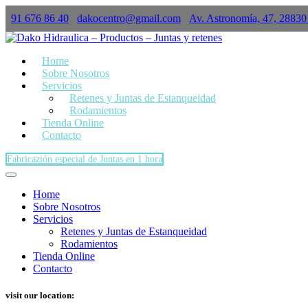
91 676 86 40
dakocentro@gmail.com
Av. Astronomía, 47, 28830
×
Home
Sobre Nosotros
Servicios
Retenes y Juntas de Estanqueidad
Rodamientos
Tienda Online
Contacto
Fabricazión especial de Juntas en 1 hora
Home
Sobre Nosotros
Servicios
Retenes y Juntas de Estanqueidad
Rodamientos
Tienda Online
Contacto
visit our location: