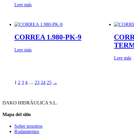
Leer más
mejorar con
tu ayuda.
Experiencia
Para que
CORREA 1.980-PK-9
CORRE
nuestra web
TERM
funcione lo
Leer más
mejor posible
durante tu
Leer más
visita. Es una
guía para
hacerte
disfrutar del
1
2
3
4
…
23
24
25
→
paseo por
nuestra página.
Si rechaza estas
cookies,
DAKO HIDRÁULICA S.L.
algunas
funcionalidades
Mapa del sitio
desaparecerán
de la web. Si
Sobre nosotros
las aceptas, nos
Rodamientos
serás de gran