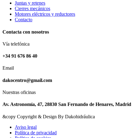
Juntas y retenes
ayuda.
Cierres mecánicos
Motores eléctricos y reductores
Contacto
Marketing
Al compartir
Contacta con nosotros
tus intereses y
comportamiento
Vía telefónica
mientras visitas
nuestro sitio,
+34 91 676 86 40
aumentas la
posibilidad de
Email
ver contenido y
ofertas
dakocentro@gmail.com
personalizados.
Así verás lo que
realmente te
Nuestras oficinas
interesa.
Av. Astronomía, 47, 28830 San Fernando de Henares, Madrid
&copy Copyright & Design By Dakohidráulica
Aviso legal
Política de privacidad