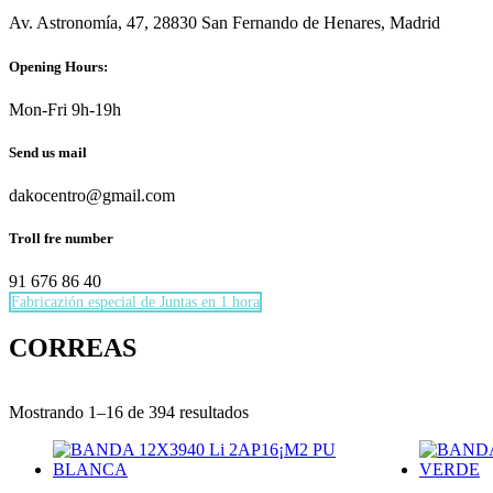
Av. Astronomía, 47, 28830 San Fernando de Henares, Madrid
Opening Hours:
Mon-Fri 9h-19h
Send us mail
dakocentro@gmail.com
Troll fre number
91 676 86 40
Fabricazión especial de Juntas en 1 hora
Necesarias
CORREAS
Estas
cookies no
son
Mostrando 1–16 de 394 resultados
opcionales.
Son
necesarias
para que