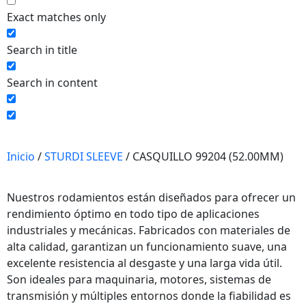
Exact matches only
Necesarias
Estas
Search in title
cookies no
son
Search in content
opcionales.
Son
necesarias
para que
funcione la
Inicio
/
STURDI SLEEVE
/ CASQUILLO 99204 (52.00MM)
web y que
puedas
Nuestros rodamientos están diseñados para ofrecer un
acceder a
rendimiento óptimo en todo tipo de aplicaciones
nuestro
contenido.
industriales y mecánicas. Fabricados con materiales de
alta calidad, garantizan un funcionamiento suave, una
excelente resistencia al desgaste y una larga vida útil.
Estadísticas
Son ideales para maquinaria, motores, sistemas de
Para que
transmisión y múltiples entornos donde la fiabilidad es