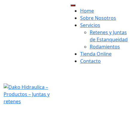
Home
×
Sobre Nosotros
Servicios
Retenes y Juntas
de Estanqueidad
Rodamientos
Tienda Online
Contacto
visit our location:
Av. Astronomía, 47, 28830
San Fernando de Henares,
Madrid
Opening Hours:
Mon-Fri 9h-19h
Send us mail