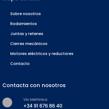
Sobre nosotros
Marketing
Al compartir tus
Rodamientos
intereses y
comportamiento
Juntas y retenes
mientras visitas
nuestro sitio,
Cierres mecánicos
aumentas la
posibilidad de
Motores eléctricos y reductores
ver contenido y
Contacto
ofertas
personalizados.
Así verás lo que
realmente te
Contacta con nosotros
interesa.
Vía telefónica
+34 91 676 86 40