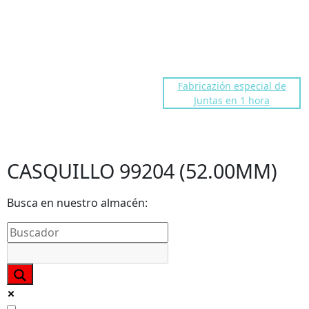
dakocentro@gmail.com
Troll fre number
91 676 86 40
Fabricazión especial de
Juntas en 1 hora
CASQUILLO 99204 (52.00MM)
CASQUILLO 99204 (52.00MM)
Busca en nuestro almacén: