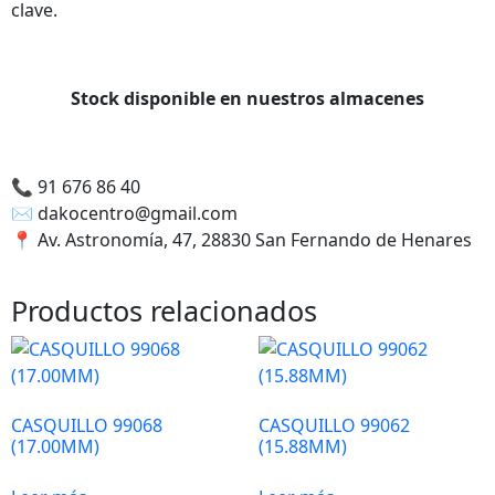
podamos
clave.
mejorar la
funcionalidad
y estructura
Stock disponible en nuestros almacenes
de la web,
utilizaremos
las
estadísticas
📞
91 676 86 40
de uso en la
✉️
dakocentro@gmail.com
web. Así
📍
Av. Astronomía, 47, 28830 San Fernando de Henares
sabremos
qué interesa
más de lo
Productos relacionados
que
ofrecemos y
cómo poder
mejorar con
tu ayuda.
CASQUILLO 99068
CASQUILLO 99062
(17.00MM)
(15.88MM)
Experiencia