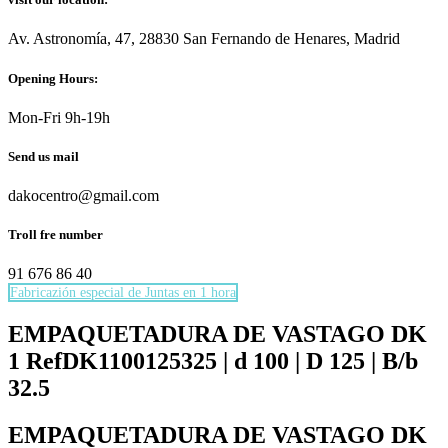
Av. Astronomía, 47, 28830 San Fernando de Henares, Madrid
Opening Hours:
Mon-Fri 9h-19h
Send us mail
dakocentro@gmail.com
Troll fre number
91 676 86 40
Fabricazión especial de Juntas en 1 hora
Necesarias
Estas
EMPAQUETADURA DE VASTAGO DK
cookies no
1 RefDK1100125325 | d 100 | D 125 | B/b
son
opcionales.
32.5
Son
necesarias
EMPAQUETADURA DE VASTAGO DK
para que