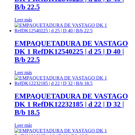
ayuda.
B/b 22.5
Leer más
Marketing
Al compartir
tus intereses y
comportamiento
EMPAQUETADURA DE VASTAGO
mientras visitas
DK 1 RefDK12540225 | d 25 | D 40 |
nuestro sitio,
aumentas la
B/b 22.5
posibilidad de
ver contenido y
Leer más
ofertas
personalizados.
Así verás lo que
realmente te
EMPAQUETADURA DE VASTAGO
interesa.
DK 1 RefDK12232185 | d 22 | D 32 |
B/b 18.5
Leer más