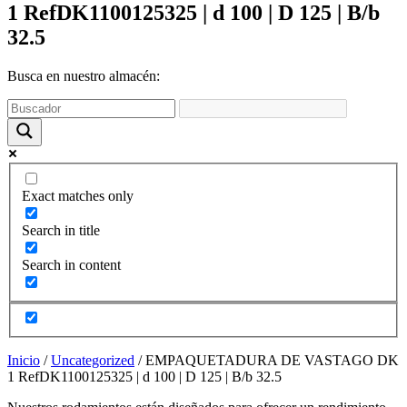
funcione la
1 RefDK1100125325 | d 100 | D 125 | B/b
web y que
32.5
puedas
acceder a
nuestro
Busca en nuestro almacén:
contenido.
Estadísticas
Para que
podamos
mejorar la
Exact matches only
funcionalidad
y estructura
Search in title
de la web,
utilizaremos
Search in content
las
estadísticas
de uso en la
web. Así
sabremos qué
interesa más
Inicio
/
Uncategorized
/ EMPAQUETADURA DE VASTAGO DK
de lo que
1 RefDK1100125325 | d 100 | D 125 | B/b 32.5
ofrecemos y
cómo poder