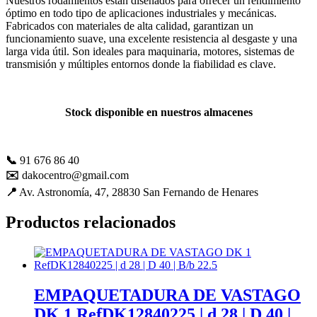
Nuestros rodamientos están diseñados para ofrecer un rendimiento
mejorar con
óptimo en todo tipo de aplicaciones industriales y mecánicas.
tu ayuda.
Fabricados con materiales de alta calidad, garantizan un
funcionamiento suave, una excelente resistencia al desgaste y una
larga vida útil. Son ideales para maquinaria, motores, sistemas de
transmisión y múltiples entornos donde la fiabilidad es clave.
Experiencia
Para que
nuestra web
funcione lo
Stock disponible en nuestros almacenes
mejor posible
durante tu
visita. Es una
📞
91 676 86 40
guía para
hacerte
✉️
dakocentro@gmail.com
disfrutar del
📍
Av. Astronomía, 47, 28830 San Fernando de Henares
paseo por
nuestra página.
Productos relacionados
Si rechaza estas
cookies,
algunas
funcionalidades
desaparecerán
de la web. Si
EMPAQUETADURA DE VASTAGO
las aceptas, nos
DK 1 RefDK12840225 | d 28 | D 40 |
serás de gran