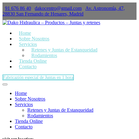
91 676 86 40
dakocentro@gmail.com
Av. Astronomía, 47,
×
28830 San Fernando de Henares, Madrid
Home
Sobre Nosotros
Servicios
Retenes y Juntas de Estanqueidad
Rodamientos
Tienda Online
Contacto
Fabricazión especial de Juntas en 1 hora
Home
Sobre Nosotros
Servicios
Retenes y Juntas de Estanqueidad
Rodamientos
Tienda Online
Contacto
visit our location: