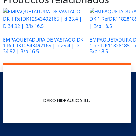
Necesarias
Estas
cookies no
son
EMPAQUETADURA DE VASTAGO DK
EMPAQUETADURA D
opcionales.
1 RefDK12543492165 | d 25.4 | D
1 RefDK11828185 | d
Son
34.92 | B/b 16.5
B/b 18.5
necesarias
para que
Leer más
Leer más
funcione la
web y que
puedas
acceder a
nuestro
DAKO HIDRÁULICA S.L.
contenido.
Estadísticas
Para que