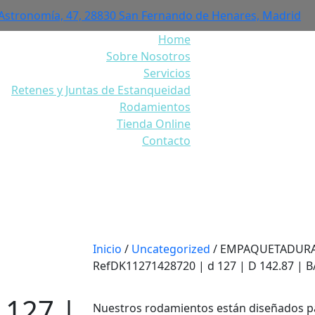
 Astronomía, 47, 28830 San Fernando de Henares, Madrid
Home
Sobre Nosotros
Servicios
Retenes y Juntas de Estanqueidad
Rodamientos
Tienda Online
Contacto
DE VASTAGO DK 1 Ref
d 127 | D 142.87 | B/b 2
Inicio
/
Uncategorized
/ EMPAQUETADURA
RefDK11271428720 | d 127 | D 142.87 | B
 127 |
Nuestros rodamientos están diseñados p