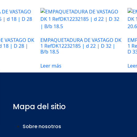
E VASTAGO DK
EMPAQUETADURA DE VASTAGO DK
EMP
 18 | D 28 |
1 RefDK12232185 | d 22 | D 32 |
1 R
B/b 18.5
D 33
Leer más
Lee
Mapa del sitio
Sobre nosotros