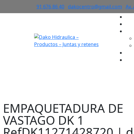
91 676 86 40
dakocentro@gmail.com
Av.
×
EMPAQUETADURA 
EMPAQUETADURA DE
VASTAGO DK 1
RefDK11271428720 | d