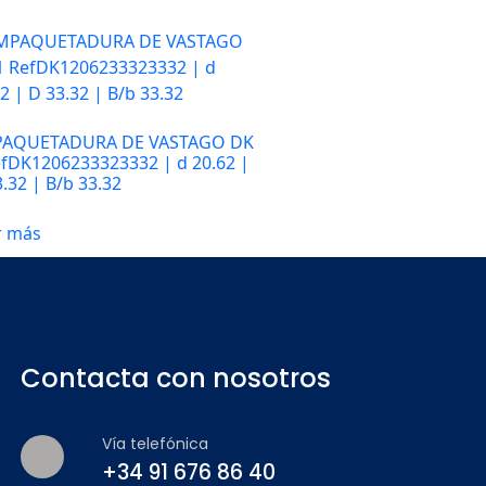
AQUETADURA DE VASTAGO DK
efDK1206233323332 | d 20.62 |
.32 | B/b 33.32
r más
Contacta con nosotros
Vía telefónica
+34 91 676 86 40