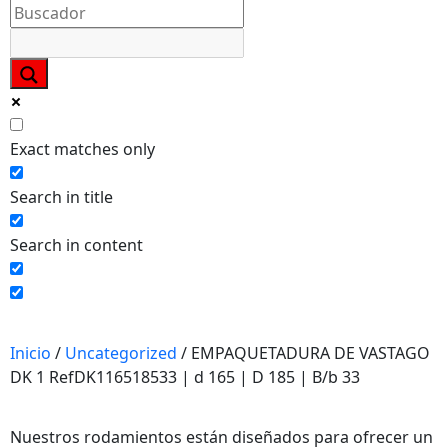
Necesarias
Estas
cookies no
son
opcionales.
Exact matches only
Son
necesarias
Search in title
para que
funcione la
Search in content
web y que
puedas
acceder a
nuestro
contenido.
Inicio
/
Uncategorized
/ EMPAQUETADURA DE VASTAGO
DK 1 RefDK116518533 | d 165 | D 185 | B/b 33
Estadísticas
Para que
Nuestros rodamientos están diseñados para ofrecer un