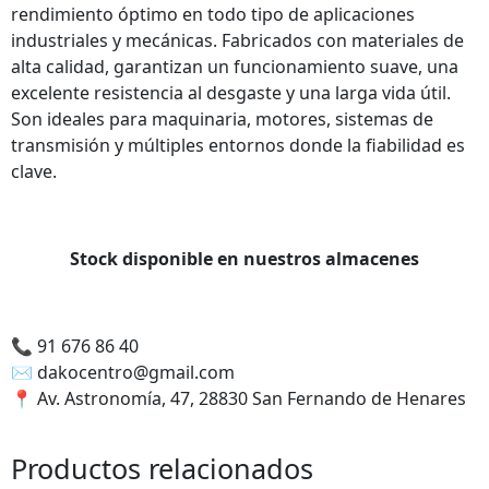
podamos
rendimiento óptimo en todo tipo de aplicaciones
mejorar la
industriales y mecánicas. Fabricados con materiales de
funcionalidad
alta calidad, garantizan un funcionamiento suave, una
y estructura
excelente resistencia al desgaste y una larga vida útil.
de la web,
Son ideales para maquinaria, motores, sistemas de
utilizaremos
transmisión y múltiples entornos donde la fiabilidad es
las
clave.
estadísticas
de uso en la
web. Así
sabremos
Stock disponible en nuestros almacenes
qué interesa
más de lo
que
ofrecemos y
📞
91 676 86 40
cómo poder
✉️
dakocentro@gmail.com
mejorar con
📍
Av. Astronomía, 47, 28830 San Fernando de Henares
tu ayuda.
Productos relacionados
Experiencia