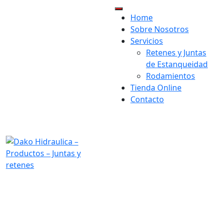
Home
×
Sobre Nosotros
Servicios
Retenes y Juntas
de Estanqueidad
Rodamientos
Tienda Online
Contacto
visit our location:
Av. Astronomía, 47, 28830
San Fernando de Henares,
Madrid
Opening Hours:
Mon-Fri 9h-19h
Send us mail