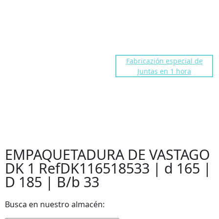
dakocentro@gmail.com
Troll fre number
91 676 86 40
Fabricazión especial de
Juntas en 1 hora
EMPAQUETADURA DE VASTAGO
DK 1 RefDK116518533 | d 165 |
D 185 | B/b 33
EMPAQUETADURA DE VASTAGO
DK 1 RefDK116518533 | d 165 |
D 185 | B/b 33
Busca en nuestro almacén: