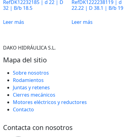
RefDK12232185 | d 22 | D
RefDK1222238119 | d
32 | B/b 18.5
22.22 | D 38.1 | B/b 19
Marketing
Leer más
Leer más
Al compartir tus
intereses y
comportamiento
mientras visitas
DAKO HIDRÁULICA S.L.
nuestro sitio,
Mapa del sitio
aumentas la
posibilidad de
Sobre nosotros
ver contenido y
ofertas
Rodamientos
personalizados.
Juntas y retenes
Así verás lo que
Cierres mecánicos
realmente te
Motores eléctricos y reductores
interesa.
Contacto
Contacta con nosotros