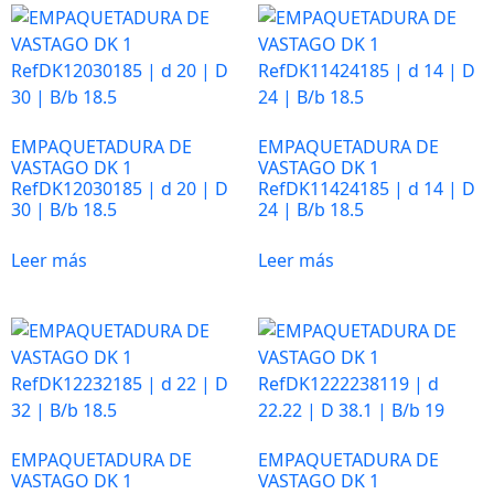
Para que
nuestra web
funcione lo
mejor posible
durante tu
visita. Es una
EMPAQUETADURA DE
EMPAQUETADURA DE
VASTAGO DK 1
VASTAGO DK 1
guía para
RefDK12030185 | d 20 | D
RefDK11424185 | d 14 | D
hacerte
30 | B/b 18.5
24 | B/b 18.5
disfrutar del
paseo por
Leer más
Leer más
nuestra página.
Si rechaza estas
cookies,
algunas
funcionalidades
desaparecerán
de la web. Si las
aceptas, nos
EMPAQUETADURA DE
EMPAQUETADURA DE
serás de gran
VASTAGO DK 1
VASTAGO DK 1
ayuda.