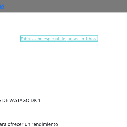
id
Fabricazión especial de Juntas en 1 hora
DK118020532 | d
 DE VASTAGO DK 1
ara ofrecer un rendimiento