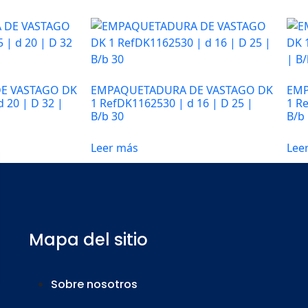
E VASTAGO DK
EMPAQUETADURA DE VASTAGO DK
EMP
 20 | D 32 |
1 RefDK1162530 | d 16 | D 25 |
1 R
B/b 30
B/b 
Leer más
Lee
Mapa del sitio
Sobre nosotros