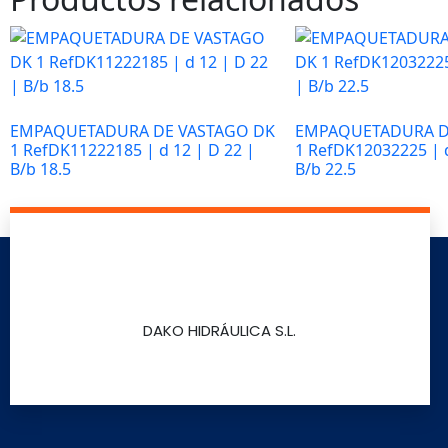
Necesarias
Estas
cookies no
son
EMPAQUETADURA DE VASTAGO DK
EMPAQUETADURA D
opcionales.
1 RefDK11222185 | d 12 | D 22 |
1 RefDK12032225 | d
Son
B/b 18.5
B/b 22.5
necesarias
para que
Leer más
Leer más
funcione la
web y que
puedas
acceder a
nuestro
DAKO HIDRÁULICA S.L.
contenido.
Estadísticas
Para que