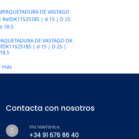
AQUETADURA DE VASTAGO DK
efDK11525185 | d 15 | D 25 |
18.5
r más
Contacta con nosotros
Vía telefónica
+34 91 676 86 40