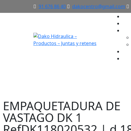
91 676 86 40
dakocentro@gmail.com
×
EMPAQUETADURA 
EMPAQUETADURA DE
VASTAGO DK 1
RefDK118020532 | d 18