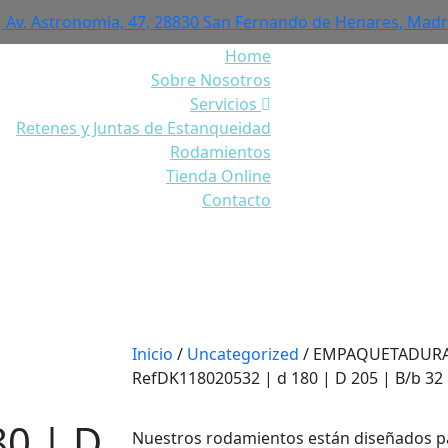
Av. Astronomía, 47, 28830 San Fernando de Henares, Madr
Home
Sobre Nosotros
Servicios
Retenes y Juntas de Estanqueidad
Rodamientos
Tienda Online
Contacto
DE VASTAGO DK 1 Ref
180 | D 205 | B/b 32
Inicio
/
Uncategorized
/ EMPAQUETADURA
RefDK118020532 | d 180 | D 205 | B/b 32
0 | D
Nuestros rodamientos están diseñados p