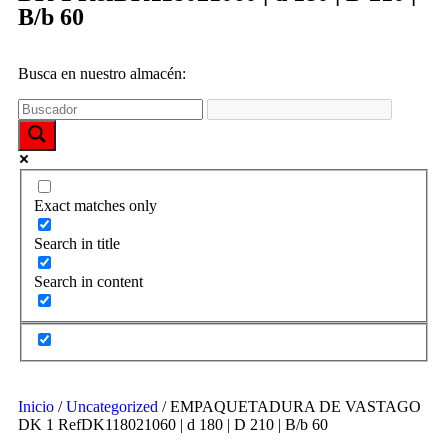
funcione la
B/b 60
web y que
puedas
acceder a
nuestro
Busca en nuestro almacén:
contenido.
Estadísticas
Para que
podamos
Exact matches only
mejorar la
funcionalidad
Search in title
y estructura
de la web,
Search in content
utilizaremos
las
estadísticas
de uso en la
web. Así
sabremos qué
interesa más
Inicio
/
Uncategorized
/ EMPAQUETADURA DE VASTAGO
de lo que
DK 1 RefDK118021060 | d 180 | D 210 | B/b 60
ofrecemos y
cómo poder