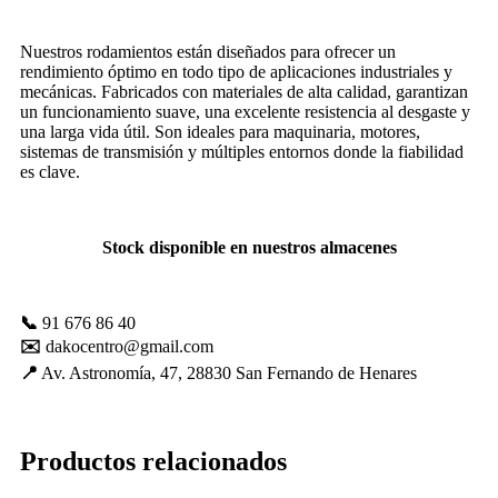
mejorar con
tu ayuda.
Nuestros rodamientos están diseñados para ofrecer un
rendimiento óptimo en todo tipo de aplicaciones industriales y
mecánicas. Fabricados con materiales de alta calidad, garantizan
Experiencia
un funcionamiento suave, una excelente resistencia al desgaste y
una larga vida útil. Son ideales para maquinaria, motores,
Para que
sistemas de transmisión y múltiples entornos donde la fiabilidad
nuestra web
es clave.
funcione lo
mejor posible
durante tu
visita. Es una
Stock disponible en nuestros almacenes
guía para
hacerte
disfrutar del
paseo por
📞
91 676 86 40
nuestra página.
✉️
dakocentro@gmail.com
Si rechaza estas
cookies,
📍
Av. Astronomía, 47, 28830 San Fernando de Henares
algunas
funcionalidades
desaparecerán
de la web. Si
Productos relacionados
las aceptas, nos
serás de gran