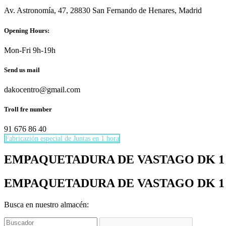
Av. Astronomía, 47, 28830 San Fernando de Henares, Madrid
Opening Hours:
Mon-Fri 9h-19h
Send us mail
dakocentro@gmail.com
Troll fre number
91 676 86 40
Fabricazión especial de Juntas en 1 hora
Necesarias
EMPAQUETADURA DE VASTAGO DK 1 RefDK
Estas
cookies no
EMPAQUETADURA DE VASTAGO DK 1 RefDK
son
opcionales.
Son
Busca en nuestro almacén:
necesarias
para que