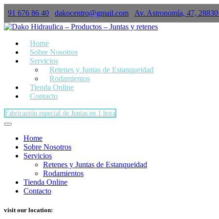
91 676 86 40
dakocentro@gmail.com
Av. Astronomía, 47, 28830
×
Home
Sobre Nosotros
Servicios
Retenes y Juntas de Estanqueidad
Rodamientos
Tienda Online
Contacto
Fabricazión especial de Juntas en 1 hora
Home
Sobre Nosotros
Servicios
Retenes y Juntas de Estanqueidad
Rodamientos
Tienda Online
Contacto
visit our location: