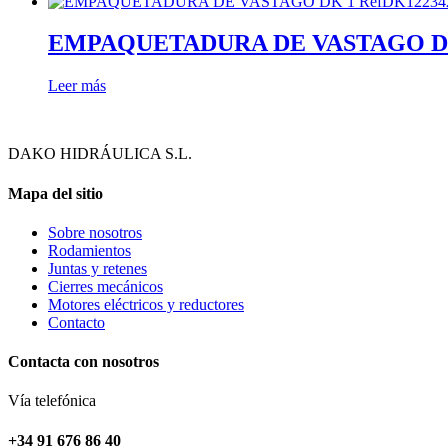
ayuda.
EMPAQUETADURA DE VASTAGO DK 1 Re
Marketing
Leer más
Al compartir
tus intereses y
comportamiento
mientras visitas
DAKO HIDRÁULICA S.L.
nuestro sitio,
aumentas la
Mapa del sitio
posibilidad de
ver contenido y
Sobre nosotros
ofertas
Rodamientos
personalizados.
Juntas y retenes
Así verás lo que
Cierres mecánicos
realmente te
Motores eléctricos y reductores
interesa.
Contacto
Contacta con nosotros
Vía telefónica
+34 91 676 86 40