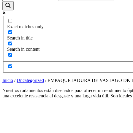
funcione la
web y que
puedas
acceder a
nuestro
Exact matches only
contenido.
Search in title
Estadísticas
Search in content
Para que
podamos
mejorar la
funcionalidad
y estructura
de la web,
Inicio
/
Uncategorized
/ EMPAQUETADURA DE VASTAGO DK 1 RefDK
utilizaremos
las
Nuestros rodamientos están diseñados para ofrecer un rendimiento ópti
estadísticas
una excelente resistencia al desgaste y una larga vida útil. Son ideale
de uso en la
web. Así
sabremos qué
interesa más
de lo que
ofrecemos y
cómo poder