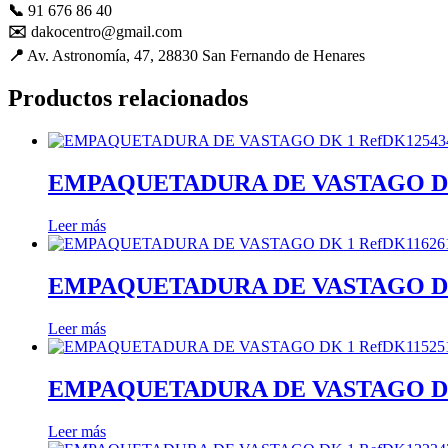
📞
91 676 86 40
mejorar con
✉️
dakocentro@gmail.com
tu ayuda.
📍
Av. Astronomía, 47, 28830 San Fernando de Henares
Productos relacionados
Experiencia
Para que
nuestra web
funcione lo
mejor posible
EMPAQUETADURA DE VASTAGO DK 1 Ref
durante tu
visita. Es una
Leer más
guía para
hacerte
disfrutar del
EMPAQUETADURA DE VASTAGO DK 1 Re
paseo por
nuestra página.
Si rechaza estas
Leer más
cookies,
algunas
funcionalidades
EMPAQUETADURA DE VASTAGO DK 1 Re
desaparecerán
de la web. Si
las aceptas, nos
Leer más
serás de gran