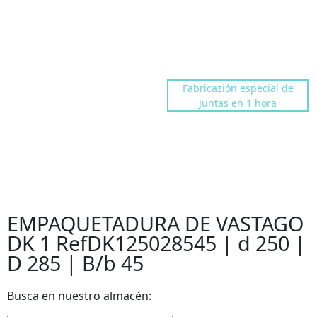
dakocentro@gmail.com
Troll fre number
91 676 86 40
Fabricazión especial de
Juntas en 1 hora
EMPAQUETADURA DE VASTAGO
DK 1 RefDK125028545 | d 250 |
D 285 | B/b 45
EMPAQUETADURA DE VASTAGO
DK 1 RefDK125028545 | d 250 |
D 285 | B/b 45
Busca en nuestro almacén: