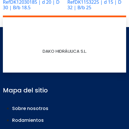
RefDK12030185 | d 20 | D
RefDK1153225 | d 15 | D
30 | B/b 18.5
32 | B/b 25
Marketing
Leer más
Leer más
Al compartir tus
intereses y
comportamiento
mientras visitas
nuestro sitio,
DAKO HIDRÁULICA S.L.
aumentas la
posibilidad de
ver contenido y
ofertas
personalizados.
Así verás lo que
Mapa del sitio
realmente te
interesa.
Sobre nosotros
Rodamientos