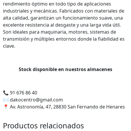
podamos
rendimiento óptimo en todo tipo de aplicaciones
mejorar la
industriales y mecánicas. Fabricados con materiales de
funcionalidad
alta calidad, garantizan un funcionamiento suave, una
y estructura
excelente resistencia al desgaste y una larga vida útil.
de la web,
Son ideales para maquinaria, motores, sistemas de
utilizaremos
transmisión y múltiples entornos donde la fiabilidad es
las
clave.
estadísticas
de uso en la
web. Así
sabremos
Stock disponible en nuestros almacenes
qué interesa
más de lo
que
ofrecemos y
📞
91 676 86 40
cómo poder
✉️
dakocentro@gmail.com
mejorar con
📍
Av. Astronomía, 47, 28830 San Fernando de Henares
tu ayuda.
Productos relacionados
Experiencia