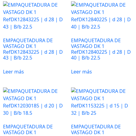
Para que
nuestra web
funcione lo
mejor posible
durante tu
visita. Es una
EMPAQUETADURA DE
EMPAQUETADURA DE
VASTAGO DK 1
VASTAGO DK 1
guía para
RefDK12843225 | d 28 | D
RefDK12840225 | d 28 | D
hacerte
43 | B/b 22.5
40 | B/b 22.5
disfrutar del
paseo por
Leer más
Leer más
nuestra página.
Si rechaza estas
cookies,
algunas
funcionalidades
desaparecerán
de la web. Si las
aceptas, nos
EMPAQUETADURA DE
EMPAQUETADURA DE
serás de gran
VASTAGO DK 1
VASTAGO DK 1
ayuda.