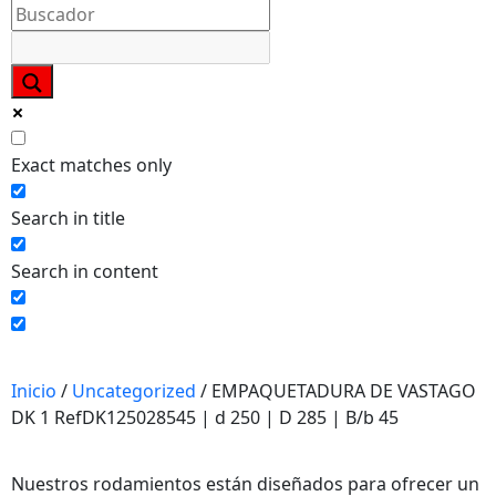
Necesarias
Estas
cookies no
son
opcionales.
Exact matches only
Son
necesarias
Search in title
para que
funcione la
Search in content
web y que
puedas
acceder a
nuestro
contenido.
Inicio
/
Uncategorized
/ EMPAQUETADURA DE VASTAGO
DK 1 RefDK125028545 | d 250 | D 285 | B/b 45
Estadísticas
Para que
Nuestros rodamientos están diseñados para ofrecer un