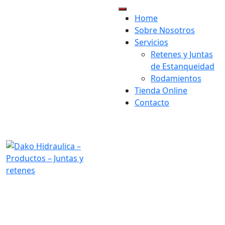
Home
×
Sobre Nosotros
Servicios
Retenes y Juntas
de Estanqueidad
Rodamientos
Tienda Online
Contacto
visit our location:
Av. Astronomía, 47, 28830
San Fernando de Henares,
Madrid
Opening Hours:
Mon-Fri 9h-19h
Send us mail