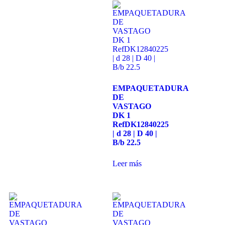
ayuda.
Marketing
Al compartir
tus intereses y
comportamiento
mientras visitas
nuestro sitio,
EMPAQUETADURA
aumentas la
DE
posibilidad de
VASTAGO
ver contenido y
DK 1
ofertas
RefDK12840225
personalizados.
| d 28 | D 40 |
Así verás lo que
B/b 22.5
realmente te
interesa.
Leer más