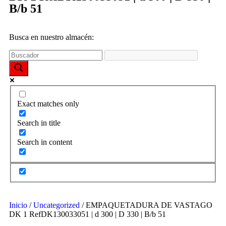
funcione la
B/b 51
web y que
puedas
acceder a
nuestro
Busca en nuestro almacén:
contenido.
Estadísticas
Para que
podamos
Exact matches only
mejorar la
funcionalidad
Search in title
y estructura
de la web,
Search in content
utilizaremos
las
estadísticas
de uso en la
web. Así
sabremos qué
interesa más
Inicio
/
Uncategorized
/ EMPAQUETADURA DE VASTAGO
de lo que
DK 1 RefDK130033051 | d 300 | D 330 | B/b 51
ofrecemos y
cómo poder