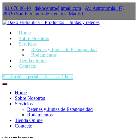
91 676 86 40
dakocentro@gmail.com
Av. Astronomía, 47,
×
28830 San Fernando de Henares, Madrid
Home
Sobre Nosotros
Servicios
Retenes y Juntas de Estanqueidad
Rodamientos
Tienda Online
Contacto
Fabricazión especial de Juntas en 1 hora
Home
Sobre Nosotros
Servicios
Retenes y Juntas de Estanqueidad
Rodamientos
Tienda Online
Contacto
visit our location: