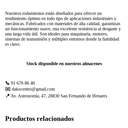
mejorar con
tu ayuda.
Nuestros rodamientos están diseñados para ofrecer un
rendimiento óptimo en todo tipo de aplicaciones industriales y
mecánicas. Fabricados con materiales de alta calidad, garantizan
Experiencia
un funcionamiento suave, una excelente resistencia al desgaste y
una larga vida útil. Son ideales para maquinaria, motores,
Para que
sistemas de transmisión y múltiples entornos donde la fiabilidad
nuestra web
es clave.
funcione lo
mejor posible
durante tu
visita. Es una
Stock disponible en nuestros almacenes
guía para
hacerte
disfrutar del
paseo por
📞
91 676 86 40
nuestra página.
✉️
dakocentro@gmail.com
Si rechaza estas
cookies,
📍
Av. Astronomía, 47, 28830 San Fernando de Henares
algunas
funcionalidades
desaparecerán
de la web. Si
Productos relacionados
las aceptas, nos
serás de gran