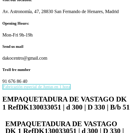
Av. Astronomía, 47, 28830 San Fernando de Henares, Madrid
Opening Hours:
Mon-Fri 9h-19h
Send us mail
dakocentro@gmail.com
Troll fre number
91 676 86 40
Fabricazión especial de Juntas en 1 hora
Necesarias
Estas
EMPAQUETADURA DE VASTAGO DK
cookies no
1 RefDK130033051 | d 300 | D 330 | B/b 51
son
opcionales.
Son
EMPAQUETADURA DE VASTAGO
necesarias
para que
DK 1 RefDK130033051 | d 300 | D 330 |