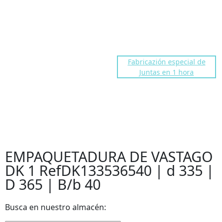
dakocentro@gmail.com
Troll fre number
91 676 86 40
Fabricazión especial de
Juntas en 1 hora
EMPAQUETADURA DE VASTAGO
DK 1 RefDK133536540 | d 335 |
D 365 | B/b 40
EMPAQUETADURA DE VASTAGO
DK 1 RefDK133536540 | d 335 |
D 365 | B/b 40
Busca en nuestro almacén: