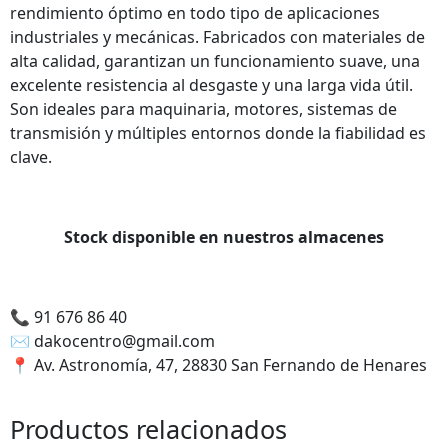
podamos
rendimiento óptimo en todo tipo de aplicaciones
mejorar la
industriales y mecánicas. Fabricados con materiales de
funcionalidad
alta calidad, garantizan un funcionamiento suave, una
y estructura
excelente resistencia al desgaste y una larga vida útil.
de la web,
Son ideales para maquinaria, motores, sistemas de
utilizaremos
transmisión y múltiples entornos donde la fiabilidad es
las
clave.
estadísticas
de uso en la
web. Así
sabremos
Stock disponible en nuestros almacenes
qué interesa
más de lo
que
ofrecemos y
📞
91 676 86 40
cómo poder
✉️
dakocentro@gmail.com
mejorar con
📍
Av. Astronomía, 47, 28830 San Fernando de Henares
tu ayuda.
Productos relacionados
Experiencia