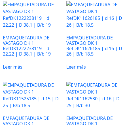
Para que
nuestra web
funcione lo
mejor posible
durante tu
visita. Es una
EMPAQUETADURA DE
EMPAQUETADURA DE
VASTAGO DK 1
VASTAGO DK 1
guía para
RefDK1222238119 | d
RefDK11626185 | d 16 | D
hacerte
22.22 | D 38.1 | B/b 19
26 | B/b 18.5
disfrutar del
paseo por
Leer más
Leer más
nuestra página.
Si rechaza estas
cookies,
algunas
funcionalidades
desaparecerán
de la web. Si las
aceptas, nos
EMPAQUETADURA DE
EMPAQUETADURA DE
serás de gran
VASTAGO DK 1
VASTAGO DK 1
ayuda.