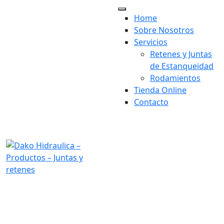
Home
×
Sobre Nosotros
Servicios
Retenes y Juntas
de Estanqueidad
Rodamientos
Tienda Online
Contacto
visit our location:
Av. Astronomía, 47, 28830
San Fernando de Henares,
Madrid
Opening Hours:
Mon-Fri 9h-19h
Send us mail