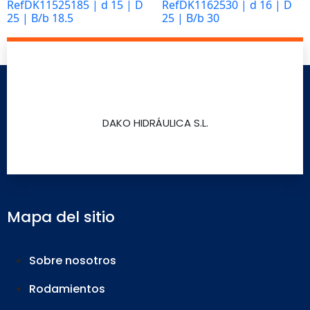
RefDK11525185 | d 15 | D
RefDK1162530 | d 16 | D
25 | B/b 18.5
25 | B/b 30
Marketing
Leer más
Leer más
Al compartir tus
intereses y
comportamiento
mientras visitas
nuestro sitio,
DAKO HIDRÁULICA S.L.
aumentas la
posibilidad de
ver contenido y
ofertas
personalizados.
Así verás lo que
Mapa del sitio
realmente te
interesa.
Sobre nosotros
Rodamientos