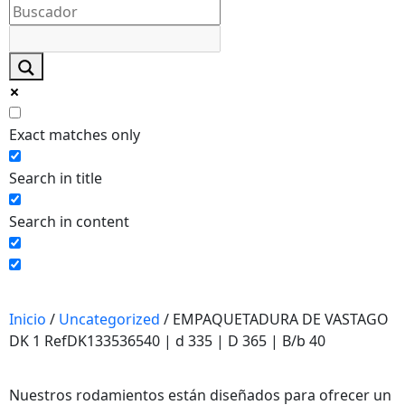
Necesarias
Estas
cookies no
son
opcionales.
Exact matches only
Son
necesarias
Search in title
para que
funcione la
Search in content
web y que
puedas
acceder a
nuestro
contenido.
Inicio
/
Uncategorized
/ EMPAQUETADURA DE VASTAGO
DK 1 RefDK133536540 | d 335 | D 365 | B/b 40
Estadísticas
Para que
Nuestros rodamientos están diseñados para ofrecer un