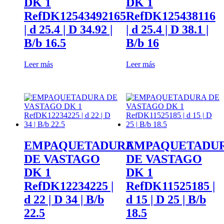
DK 1
DK 1
ayuda.
RefDK12543492165
RefDK125438116
| d 25.4 | D 34.92 |
| d 25.4 | D 38.1 |
Marketing
B/b 16.5
B/b 16
Al compartir
tus intereses y
Leer más
Leer más
comportamiento
mientras visitas
nuestro sitio,
aumentas la
posibilidad de
ver contenido y
ofertas
personalizados.
Así verás lo que
EMPAQUETADURA
EMPAQUETADU
realmente te
DE VASTAGO
DE VASTAGO
interesa.
DK 1
DK 1
RefDK12234225 |
RefDK11525185 |
d 22 | D 34 | B/b
d 15 | D 25 | B/b
22.5
18.5