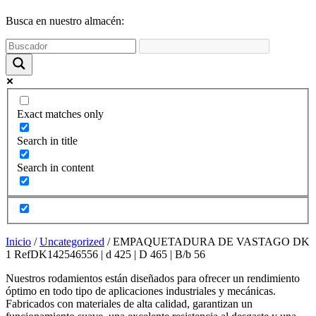
funcione la
web y que
Busca en nuestro almacén:
puedas
acceder a
nuestro
contenido.
Estadísticas
Exact matches only
Para que
podamos
Search in title
mejorar la
funcionalidad
Search in content
y estructura
de la web,
utilizaremos
las
estadísticas
de uso en la
Inicio
/
Uncategorized
/ EMPAQUETADURA DE VASTAGO DK
web. Así
1 RefDK142546556 | d 425 | D 465 | B/b 56
sabremos qué
interesa más
Nuestros rodamientos están diseñados para ofrecer un rendimiento
de lo que
óptimo en todo tipo de aplicaciones industriales y mecánicas.
ofrecemos y
Fabricados con materiales de alta calidad, garantizan un
cómo poder