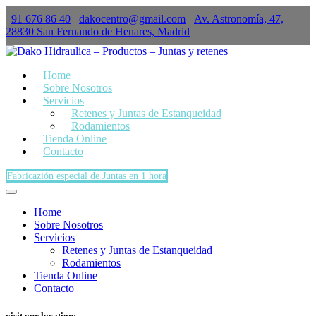
91 676 86 40
dakocentro@gmail.com
Av. Astronomía, 47,
×
28830 San Fernando de Henares, Madrid
Home
Sobre Nosotros
Servicios
Retenes y Juntas de Estanqueidad
Rodamientos
Tienda Online
Contacto
Fabricazión especial de Juntas en 1 hora
Home
Sobre Nosotros
Servicios
Retenes y Juntas de Estanqueidad
Rodamientos
Tienda Online
Contacto
visit our location: