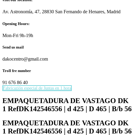
Av. Astronomía, 47, 28830 San Fernando de Henares, Madrid
Opening Hours:
Mon-Fri 9h-19h
Send us mail
dakocentro@gmail.com
Troll fre number
91 676 86 40
Fabricazión especial de Juntas en 1 hora
Necesarias
Estas
EMPAQUETADURA DE VASTAGO DK
cookies no
1 RefDK142546556 | d 425 | D 465 | B/b 56
son
opcionales.
Son
EMPAQUETADURA DE VASTAGO DK
necesarias
1 RefDK142546556 | d 425 | D 465 | B/b 56
para que