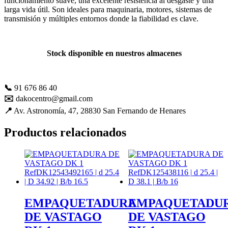
funcionamiento suave, una excelente resistencia al desgaste y una
mejorar con
larga vida útil. Son ideales para maquinaria, motores, sistemas de
tu ayuda.
transmisión y múltiples entornos donde la fiabilidad es clave.
Experiencia
Stock disponible en nuestros almacenes
Para que
nuestra web
funcione lo
📞
91 676 86 40
mejor posible
durante tu
✉️
dakocentro@gmail.com
visita. Es una
📍
Av. Astronomía, 47, 28830 San Fernando de Henares
guía para
hacerte
Productos relacionados
disfrutar del
paseo por
nuestra página.
Si rechaza estas
cookies,
algunas
funcionalidades
desaparecerán
EMPAQUETADURA
EMPAQUETADU
de la web. Si
DE VASTAGO
DE VASTAGO
las aceptas, nos
serás de gran