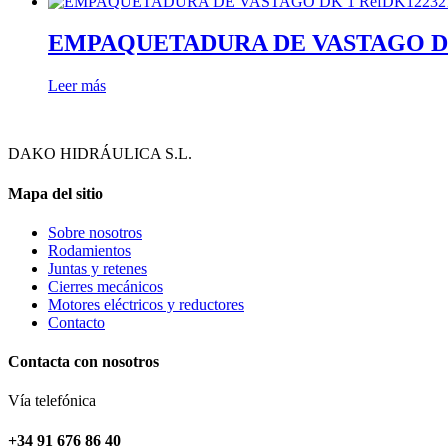
ayuda.
EMPAQUETADURA DE VASTAGO DK 1 Re
Marketing
Leer más
Al compartir
tus intereses y
comportamiento
mientras visitas
DAKO HIDRÁULICA S.L.
nuestro sitio,
aumentas la
Mapa del sitio
posibilidad de
ver contenido y
Sobre nosotros
ofertas
Rodamientos
personalizados.
Juntas y retenes
Así verás lo que
Cierres mecánicos
realmente te
Motores eléctricos y reductores
interesa.
Contacto
Contacta con nosotros
Vía telefónica
+34 91 676 86 40