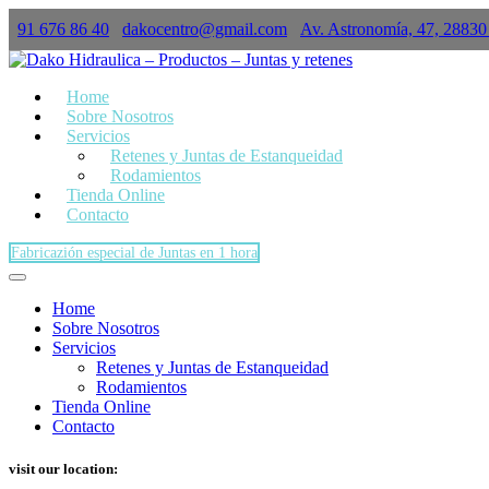
91 676 86 40
dakocentro@gmail.com
Av. Astronomía, 47, 28830
×
Home
Sobre Nosotros
Servicios
Retenes y Juntas de Estanqueidad
Rodamientos
Tienda Online
Contacto
Fabricazión especial de Juntas en 1 hora
Home
Sobre Nosotros
Servicios
Retenes y Juntas de Estanqueidad
Rodamientos
Tienda Online
Contacto
visit our location: