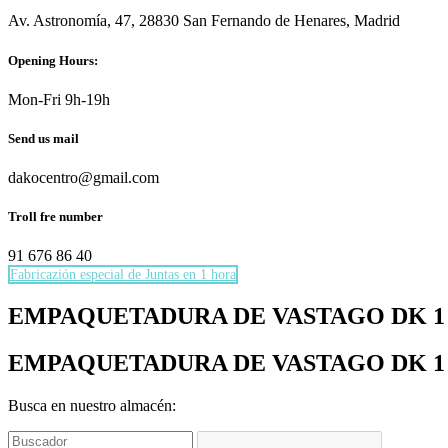
Av. Astronomía, 47, 28830 San Fernando de Henares, Madrid
Opening Hours:
Mon-Fri 9h-19h
Send us mail
dakocentro@gmail.com
Troll fre number
91 676 86 40
Fabricazión especial de Juntas en 1 hora
Necesarias
EMPAQUETADURA DE VASTAGO DK 1 RefDK
Estas
cookies no
EMPAQUETADURA DE VASTAGO DK 1 RefDK
son
opcionales.
Son
Busca en nuestro almacén:
necesarias
para que