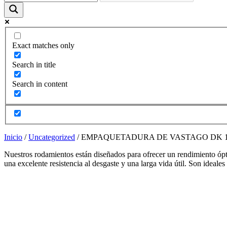
funcione la
web y que
puedas
acceder a
nuestro
Exact matches only
contenido.
Search in title
Estadísticas
Search in content
Para que
podamos
mejorar la
funcionalidad
y estructura
de la web,
Inicio
/
Uncategorized
/ EMPAQUETADURA DE VASTAGO DK 1 RefD
utilizaremos
las
Nuestros rodamientos están diseñados para ofrecer un rendimiento ópti
estadísticas
una excelente resistencia al desgaste y una larga vida útil. Son ideale
de uso en la
web. Así
sabremos qué
interesa más
de lo que
ofrecemos y
cómo poder