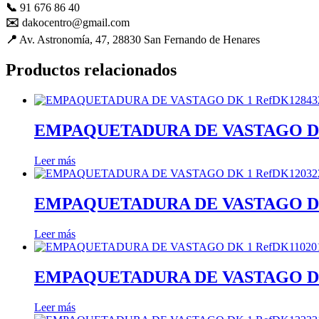
📞
91 676 86 40
mejorar con
✉️
dakocentro@gmail.com
tu ayuda.
📍
Av. Astronomía, 47, 28830 San Fernando de Henares
Productos relacionados
Experiencia
Para que
nuestra web
funcione lo
mejor posible
EMPAQUETADURA DE VASTAGO DK 1 Re
durante tu
visita. Es una
Leer más
guía para
hacerte
disfrutar del
EMPAQUETADURA DE VASTAGO DK 1 Re
paseo por
nuestra página.
Si rechaza estas
Leer más
cookies,
algunas
funcionalidades
EMPAQUETADURA DE VASTAGO DK 1 Re
desaparecerán
de la web. Si
las aceptas, nos
Leer más
serás de gran