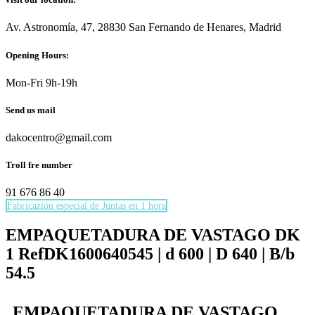
Av. Astronomía, 47, 28830 San Fernando de Henares, Madrid
Opening Hours:
Mon-Fri 9h-19h
Send us mail
dakocentro@gmail.com
Troll fre number
91 676 86 40
Fabricazión especial de Juntas en 1 hora
Necesarias
Estas
EMPAQUETADURA DE VASTAGO DK
cookies no
1 RefDK1600640545 | d 600 | D 640 | B/b
son
opcionales.
54.5
Son
necesarias
para que
EMPAQUETADURA DE VASTAGO