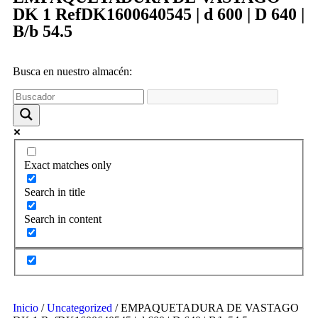
funcione la
DK 1 RefDK1600640545 | d 600 | D 640 |
web y que
puedas
B/b 54.5
acceder a
nuestro
contenido.
Busca en nuestro almacén:
Estadísticas
Para que
podamos
mejorar la
funcionalidad
Exact matches only
y estructura
de la web,
Search in title
utilizaremos
las
Search in content
estadísticas
de uso en la
web. Así
sabremos qué
interesa más
de lo que
ofrecemos y
Inicio
/
Uncategorized
/ EMPAQUETADURA DE VASTAGO
cómo poder