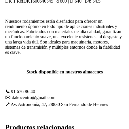
DK 1 RefDK1600640545 | d 600 | D 640 | B/b 54.5
mejorar con
tu ayuda.
Nuestros rodamientos están diseñados para ofrecer un
rendimiento óptimo en todo tipo de aplicaciones industriales y
Experiencia
mecánicas. Fabricados con materiales de alta calidad, garantizan
Para que
un funcionamiento suave, una excelente resistencia al desgaste y
nuestra web
una larga vida útil. Son ideales para maquinaria, motores,
funcione lo
sistemas de transmisión y múltiples entornos donde la fiabilidad
mejor posible
es clave.
durante tu
visita. Es una
guía para
hacerte
Stock disponible en nuestros almacenes
disfrutar del
paseo por
nuestra página.
Si rechaza estas
📞
91 676 86 40
cookies,
✉️
dakocentro@gmail.com
algunas
📍
Av. Astronomía, 47, 28830 San Fernando de Henares
funcionalidades
desaparecerán
de la web. Si
las aceptas, nos
Productos relacionados
serás de gran