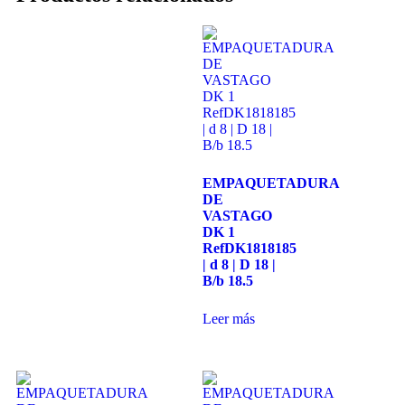
ayuda.
Marketing
Al compartir
tus intereses y
comportamiento
mientras visitas
nuestro sitio,
aumentas la
EMPAQUETADURA
posibilidad de
DE
ver contenido y
VASTAGO
ofertas
DK 1
personalizados.
RefDK1818185
Así verás lo que
| d 8 | D 18 |
realmente te
B/b 18.5
interesa.
Leer más