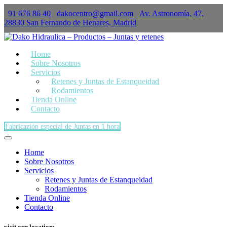
91 676 86 40
dakocentro@gmail.com
Av. Astronomía, 47,
×
28830 San Fernando de Henares, Madrid
Home
Sobre Nosotros
Servicios
Retenes y Juntas de Estanqueidad
Rodamientos
Tienda Online
Contacto
Fabricazión especial de Juntas en 1 hora
Home
Sobre Nosotros
Servicios
Retenes y Juntas de Estanqueidad
Rodamientos
Tienda Online
Contacto
visit our location: