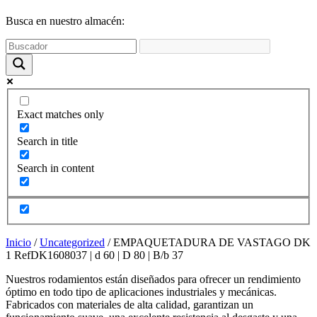
funcione la
web y que
Busca en nuestro almacén:
puedas
acceder a
nuestro
contenido.
Estadísticas
Exact matches only
Para que
podamos
Search in title
mejorar la
funcionalidad
Search in content
y estructura
de la web,
utilizaremos
las
estadísticas
de uso en la
Inicio
/
Uncategorized
/ EMPAQUETADURA DE VASTAGO DK
web. Así
1 RefDK1608037 | d 60 | D 80 | B/b 37
sabremos qué
interesa más
Nuestros rodamientos están diseñados para ofrecer un rendimiento
de lo que
óptimo en todo tipo de aplicaciones industriales y mecánicas.
ofrecemos y
Fabricados con materiales de alta calidad, garantizan un
cómo poder