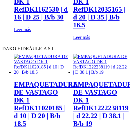
DK 1
DK 1
ayuda.
RefDK1162530 | d
RefDK12035165 |
16 | D 25 | B/b 30
d 20 | D 35 | B/b
Marketing
16.5
Al compartir
Leer más
tus intereses y
Leer más
comportamiento
mientras visitas
DAKO HIDRÁULICA S.L.
nuestro sitio,
aumentas la
posibilidad de
ver contenido y
ofertas
personalizados.
Así verás lo que
EMPAQUETADURA
EMPAQUETADU
realmente te
DE VASTAGO
DE VASTAGO
interesa.
DK 1
DK 1
RefDK11020185 |
RefDK1222238119
d 10 | D 20 | B/b
| d 22.22 | D 38.1 |
18.5
B/b 19