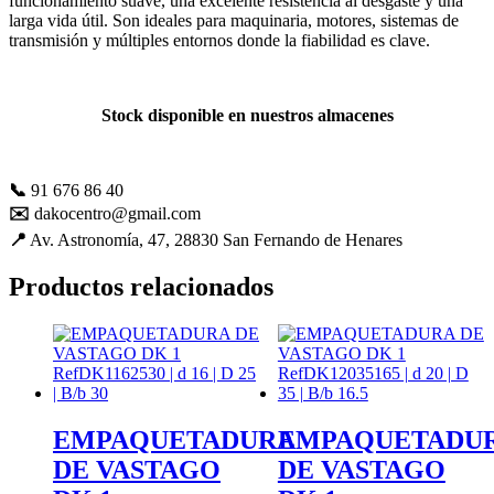
funcionamiento suave, una excelente resistencia al desgaste y una
mejorar con
larga vida útil. Son ideales para maquinaria, motores, sistemas de
tu ayuda.
transmisión y múltiples entornos donde la fiabilidad es clave.
Experiencia
Stock disponible en nuestros almacenes
Para que
nuestra web
funcione lo
📞
91 676 86 40
mejor posible
durante tu
✉️
dakocentro@gmail.com
visita. Es una
📍
Av. Astronomía, 47, 28830 San Fernando de Henares
guía para
hacerte
Productos relacionados
disfrutar del
paseo por
nuestra página.
Si rechaza estas
cookies,
algunas
funcionalidades
desaparecerán
EMPAQUETADURA
EMPAQUETADU
de la web. Si
DE VASTAGO
DE VASTAGO
las aceptas, nos
serás de gran