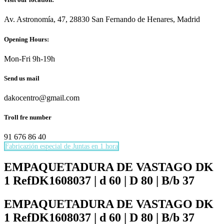
Av. Astronomía, 47, 28830 San Fernando de Henares, Madrid
Opening Hours:
Mon-Fri 9h-19h
Send us mail
dakocentro@gmail.com
Troll fre number
91 676 86 40
Fabricazión especial de Juntas en 1 hora
Necesarias
Estas
EMPAQUETADURA DE VASTAGO DK
cookies no
1 RefDK1608037 | d 60 | D 80 | B/b 37
son
opcionales.
Son
EMPAQUETADURA DE VASTAGO DK
necesarias
1 RefDK1608037 | d 60 | D 80 | B/b 37
para que