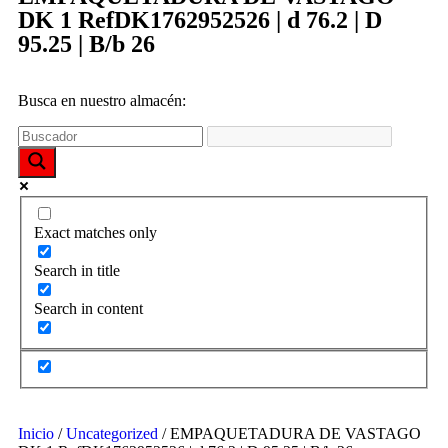
funcione la
DK 1 RefDK1762952526 | d 76.2 | D
web y que
puedas
95.25 | B/b 26
acceder a
nuestro
contenido.
Busca en nuestro almacén:
Estadísticas
Para que
podamos
mejorar la
funcionalidad
Exact matches only
y estructura
de la web,
Search in title
utilizaremos
las
Search in content
estadísticas
de uso en la
web. Así
sabremos qué
interesa más
de lo que
ofrecemos y
Inicio
/
Uncategorized
/ EMPAQUETADURA DE VASTAGO
cómo poder