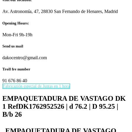
Av. Astronomía, 47, 28830 San Fernando de Henares, Madrid
Opening Hours:
Mon-Fri 9h-19h
Send us mail
dakocentro@gmail.com
Troll fre number
91 676 86 40
Fabricazión especial de Juntas en 1 hora
Necesarias
Estas
EMPAQUETADURA DE VASTAGO DK
cookies no
1 RefDK1762952526 | d 76.2 | D 95.25 |
son
opcionales.
B/b 26
Son
necesarias
para que
EMPAQUETADURA DE VASTAGO