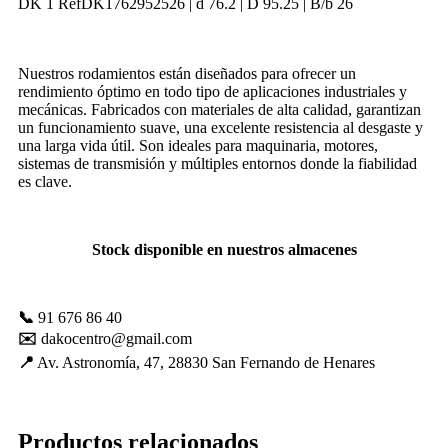
DK 1 RefDK1762952526 | d 76.2 | D 95.25 | B/b 26
mejorar con
tu ayuda.
Nuestros rodamientos están diseñados para ofrecer un
rendimiento óptimo en todo tipo de aplicaciones industriales y
Experiencia
mecánicas. Fabricados con materiales de alta calidad, garantizan
Para que
un funcionamiento suave, una excelente resistencia al desgaste y
nuestra web
una larga vida útil. Son ideales para maquinaria, motores,
funcione lo
sistemas de transmisión y múltiples entornos donde la fiabilidad
mejor posible
es clave.
durante tu
visita. Es una
guía para
hacerte
Stock disponible en nuestros almacenes
disfrutar del
paseo por
nuestra página.
Si rechaza estas
📞
91 676 86 40
cookies,
✉️
dakocentro@gmail.com
algunas
📍
Av. Astronomía, 47, 28830 San Fernando de Henares
funcionalidades
desaparecerán
de la web. Si
las aceptas, nos
Productos relacionados
serás de gran