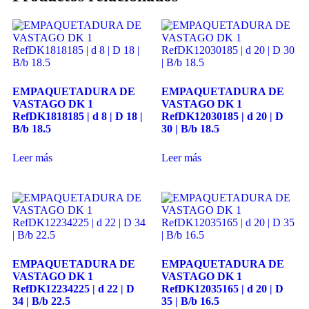
ayuda.
Marketing
Al compartir
tus intereses y
EMPAQUETADURA DE
EMPAQUETADURA DE
comportamiento
VASTAGO DK 1
VASTAGO DK 1
mientras visitas
RefDK1818185 | d 8 | D 18 |
RefDK12030185 | d 20 | D
nuestro sitio,
B/b 18.5
30 | B/b 18.5
aumentas la
posibilidad de
ver contenido y
Leer más
Leer más
ofertas
personalizados.
Así verás lo que
realmente te
interesa.
EMPAQUETADURA DE
EMPAQUETADURA DE
VASTAGO DK 1
VASTAGO DK 1
RefDK12234225 | d 22 | D
RefDK12035165 | d 20 | D
34 | B/b 22.5
35 | B/b 16.5