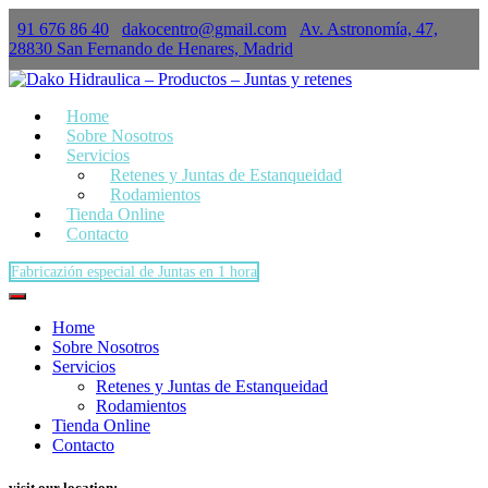
91 676 86 40
dakocentro@gmail.com
Av. Astronomía, 47,
×
28830 San Fernando de Henares, Madrid
Home
Sobre Nosotros
Servicios
Retenes y Juntas de Estanqueidad
Rodamientos
Tienda Online
Contacto
Fabricazión especial de Juntas en 1 hora
Home
Sobre Nosotros
Servicios
Retenes y Juntas de Estanqueidad
Rodamientos
Tienda Online
Contacto
visit our location: