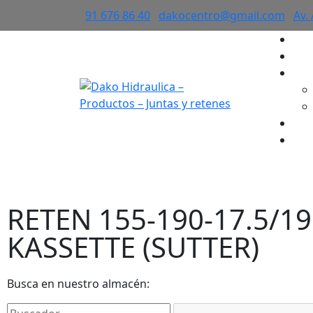
91 676 86 40
dakocentro@gmail.com
Av.
×
RETEN 15
RETEN 155-190-17.5/19
KASSETTE (SUTTER)
Busca en nuestro almacén: