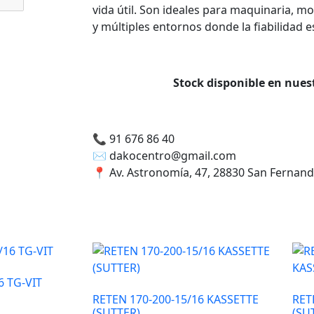
vida útil. Son ideales para maquinaria, m
y múltiples entornos donde la fiabilidad es
Stock disponible en nue
📞
91 676 86 40
✉️
dakocentro@gmail.com
📍
Av. Astronomía, 47, 28830 San Fernan
6 TG-VIT
RETEN 170-200-15/16 KASSETTE
RET
(SUTTER)
(SU