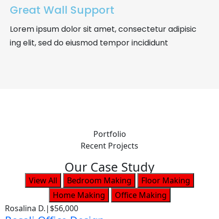
Great Wall Support
Lorem ipsum dolor sit amet, consectetur adipisic
ing elit, sed do eiusmod tempor incididunt
Portfolio
Recent Projects
Our Case Study
View All
Bedroom Making
Floor Making
Home Making
Office Making
Rosalina D.
|
$56,000