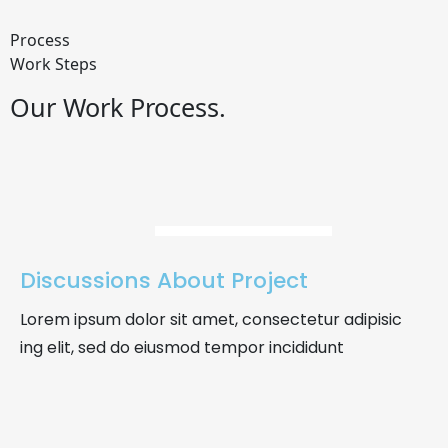
Para que
Process
nuestra web
Work Steps
funcione lo
mejor posible
Our Work Process.
durante tu
visita. Es una
guía para
01
hacerte
disfrutar del
paseo por
nuestra página.
Si rechaza estas
Discussions About Project
cookies,
algunas
Lorem ipsum dolor sit amet, consectetur adipisic
funcionalidades
ing elit, sed do eiusmod tempor incididunt
desaparecerán
de la web. Si las
02
aceptas, nos
serás de gran
ayuda.