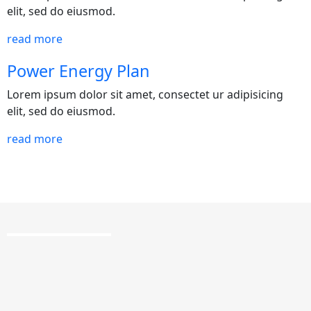
podamos
elit, sed do eiusmod.
mejorar la
funcionalidad
read more
y estructura
de la web,
Power Energy Plan
utilizaremos
las
Lorem ipsum dolor sit amet, consectet ur adipisicing
estadísticas
elit, sed do eiusmod.
de uso en la
read more
web. Así
sabremos
qué interesa
más de lo
que
ofrecemos y
cómo poder
mejorar con
tu ayuda.
Experiencia