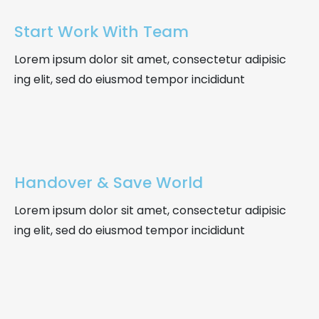
Start Work With Team
Marketing
Lorem ipsum dolor sit amet, consectetur adipisic
Al compartir tus
intereses y
ing elit, sed do eiusmod tempor incididunt
comportamiento
03
mientras visitas
nuestro sitio,
aumentas la
posibilidad de
ver contenido y
Handover & Save World
ofertas
personalizados.
Lorem ipsum dolor sit amet, consectetur adipisic
Así verás lo que
ing elit, sed do eiusmod tempor incididunt
realmente te
interesa.
04