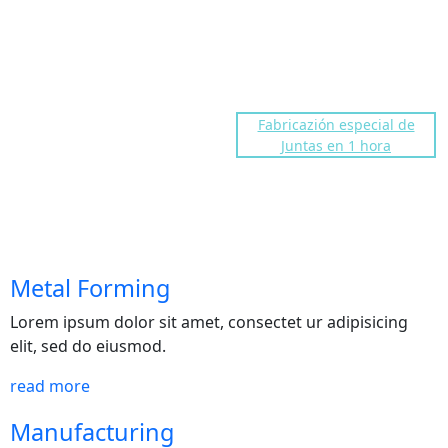
dakocentro@gmail.com
Troll fre number
91 676 86 40
Fabricazión especial de
Juntas en 1 hora
Services
Metal Forming
Lorem ipsum dolor sit amet, consectet ur adipisicing
elit, sed do eiusmod.
read more
Manufacturing