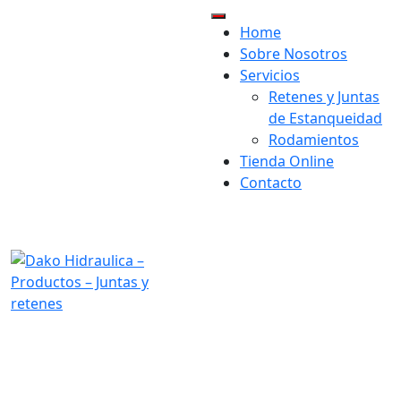
Home
×
Sobre Nosotros
Servicios
Retenes y Juntas
de Estanqueidad
Rodamientos
Tienda Online
Contacto
visit our location:
Av. Astronomía, 47, 28830
San Fernando de Henares,
Madrid
Opening Hours:
Mon-Fri 9h-19h
Send us mail