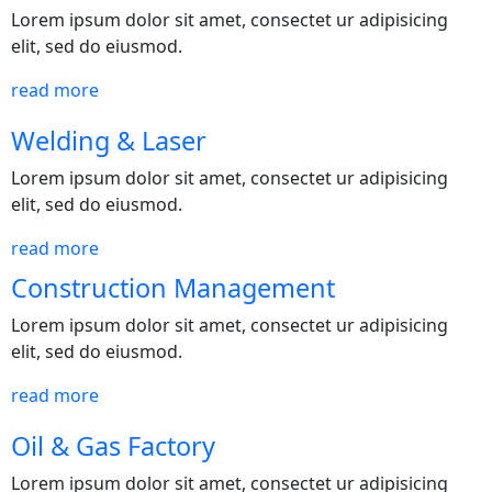
Lorem ipsum dolor sit amet, consectet ur adipisicing
elit, sed do eiusmod.
Necesarias
Estas
read more
cookies no
son
Welding & Laser
opcionales.
Son
Lorem ipsum dolor sit amet, consectet ur adipisicing
necesarias
elit, sed do eiusmod.
para que
read more
funcione la
web y que
Construction Management
puedas
acceder a
Lorem ipsum dolor sit amet, consectet ur adipisicing
nuestro
elit, sed do eiusmod.
contenido.
read more
Oil & Gas Factory
Estadísticas
Para que
Lorem ipsum dolor sit amet, consectet ur adipisicing