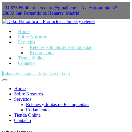
91 676 86 40
dakocentro@gmail.com
Av. Astronomía, 47,
×
28830 San Fernando de Henares, Madrid
Home
Sobre Nosotros
Servicios
Retenes y Juntas de Estanqueidad
Rodamientos
Tienda Online
Contacto
Fabricazión especial de Juntas en 1 hora
Home
Sobre Nosotros
Servicios
Retenes y Juntas de Estanqueidad
Rodamientos
Tienda Online
Contacto
visit our location: