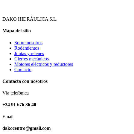
funcione la
web y que
puedas
acceder a
DAKO HIDRÁULICA S.L.
nuestro
contenido.
Mapa del sitio
Sobre nosotros
Estadísticas
Rodamientos
Para que
Juntas y retenes
podamos
Cierres mecánicos
mejorar la
Motores eléctricos y reductores
funcionalidad
Contacto
y estructura
de la web,
Contacta con nosotros
utilizaremos
las
Vía telefónica
estadísticas
de uso en la
+34 91 676 86 40
web. Así
sabremos qué
Email
interesa más
de lo que
dakocentro@gmail.com
ofrecemos y
cómo poder