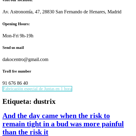
Av. Astronomía, 47, 28830 San Fernando de Henares, Madrid
Opening Hours:
Mon-Fri 9h-19h
Send us mail
dakocentro@gmail.com
Troll fre number
91 676 86 40
Fabricazión especial de Juntas en 1 hora
Necesarias
Estas
Etiqueta:
dustrix
cookies no
son
And the day came when the risk to
opcionales.
Son
remain tight in a bud was more painful
necesarias
than the risk it
para que