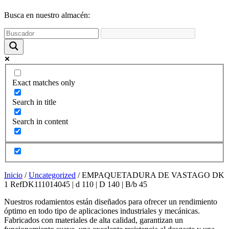
funcione la
web y que
Busca en nuestro almacén:
puedas
acceder a
nuestro
contenido.
Estadísticas
Exact matches only
Para que
podamos
Search in title
mejorar la
funcionalidad
Search in content
y estructura
de la web,
utilizaremos
las
estadísticas
de uso en la
Inicio
/
Uncategorized
/ EMPAQUETADURA DE VASTAGO DK
web. Así
1 RefDK111014045 | d 110 | D 140 | B/b 45
sabremos qué
interesa más
Nuestros rodamientos están diseñados para ofrecer un rendimiento
de lo que
óptimo en todo tipo de aplicaciones industriales y mecánicas.
ofrecemos y
Fabricados con materiales de alta calidad, garantizan un
cómo poder