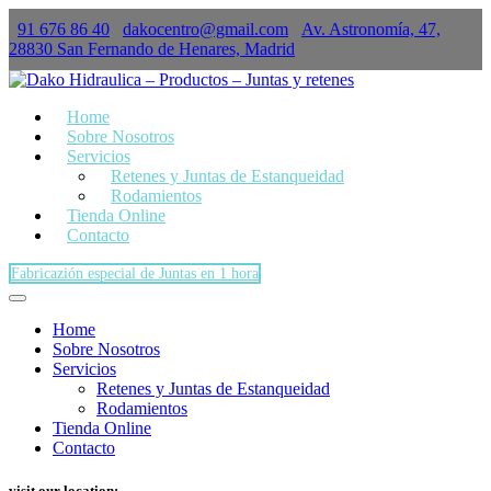
91 676 86 40
dakocentro@gmail.com
Av. Astronomía, 47,
×
28830 San Fernando de Henares, Madrid
Home
Sobre Nosotros
Servicios
Retenes y Juntas de Estanqueidad
Rodamientos
Tienda Online
Contacto
Fabricazión especial de Juntas en 1 hora
Home
Sobre Nosotros
Servicios
Retenes y Juntas de Estanqueidad
Rodamientos
Tienda Online
Contacto
visit our location: