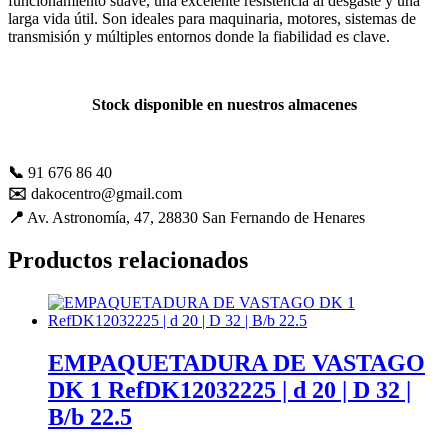
funcionamiento suave, una excelente resistencia al desgaste y una
mejorar con
larga vida útil. Son ideales para maquinaria, motores, sistemas de
tu ayuda.
transmisión y múltiples entornos donde la fiabilidad es clave.
Experiencia
Stock disponible en nuestros almacenes
Para que
nuestra web
funcione lo
📞
91 676 86 40
mejor posible
durante tu
✉️
dakocentro@gmail.com
visita. Es una
📍
Av. Astronomía, 47, 28830 San Fernando de Henares
guía para
hacerte
Productos relacionados
disfrutar del
paseo por
nuestra página.
Si rechaza estas
cookies,
algunas
EMPAQUETADURA DE VASTAGO
funcionalidades
DK 1 RefDK12032225 | d 20 | D 32 |
desaparecerán
de la web. Si
B/b 22.5
las aceptas, nos
serás de gran