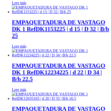
Leer más
ayuda.
Marketing
EMPAQUETADURA DE VASTAGO
Al compartir
DK 1 RefDK1153225 | d 15 | D 32 | B/b
tus intereses y
comportamiento
25
mientras visitas
nuestro sitio,
Leer más
aumentas la
posibilidad de
ver contenido y
ofertas
EMPAQUETADURA DE VASTAGO
personalizados.
Así verás lo que
DK 1 RefDK12234225 | d 22 | D 34 |
realmente te
B/b 22.5
interesa.
Leer más
EMPAQUETADURA DE VASTAGO