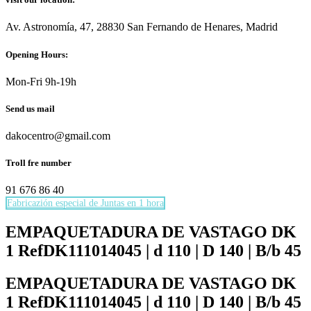
Av. Astronomía, 47, 28830 San Fernando de Henares, Madrid
Opening Hours:
Mon-Fri 9h-19h
Send us mail
dakocentro@gmail.com
Troll fre number
91 676 86 40
Fabricazión especial de Juntas en 1 hora
Necesarias
Estas
EMPAQUETADURA DE VASTAGO DK
cookies no
1 RefDK111014045 | d 110 | D 140 | B/b 45
son
opcionales.
Son
EMPAQUETADURA DE VASTAGO DK
necesarias
1 RefDK111014045 | d 110 | D 140 | B/b 45
para que