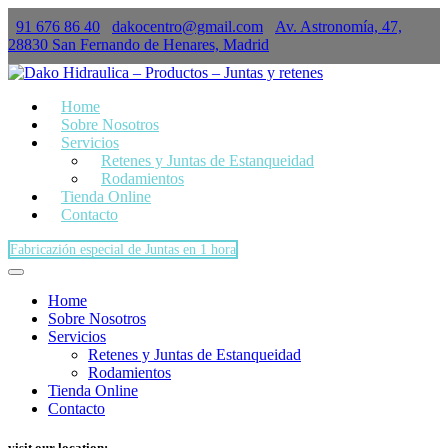
91 676 86 40
dakocentro@gmail.com
Av. Astronomía, 47,
×
28830 San Fernando de Henares, Madrid
Home
Sobre Nosotros
Servicios
Retenes y Juntas de Estanqueidad
Rodamientos
Tienda Online
Contacto
Fabricazión especial de Juntas en 1 hora
Home
Sobre Nosotros
Servicios
Retenes y Juntas de Estanqueidad
Rodamientos
Tienda Online
Contacto
visit our location: