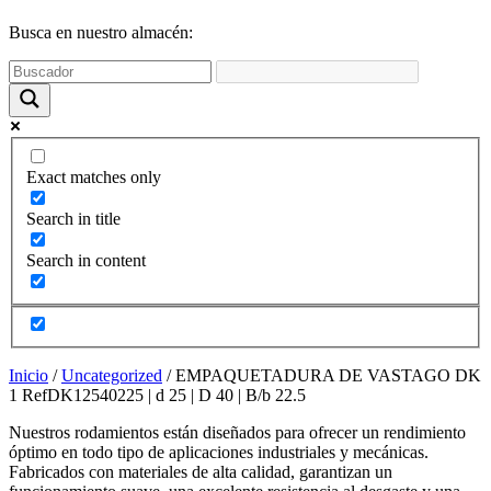
funcione la
web y que
Busca en nuestro almacén:
puedas
acceder a
nuestro
contenido.
Estadísticas
Exact matches only
Para que
podamos
Search in title
mejorar la
funcionalidad
Search in content
y estructura
de la web,
utilizaremos
las
estadísticas
de uso en la
Inicio
/
Uncategorized
/ EMPAQUETADURA DE VASTAGO DK
web. Así
1 RefDK12540225 | d 25 | D 40 | B/b 22.5
sabremos qué
interesa más
Nuestros rodamientos están diseñados para ofrecer un rendimiento
de lo que
óptimo en todo tipo de aplicaciones industriales y mecánicas.
ofrecemos y
Fabricados con materiales de alta calidad, garantizan un
cómo poder