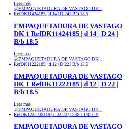
Leer más
ayuda.
Marketing
EMPAQUETADURA DE VASTAGO
Al compartir
DK 1 RefDK11424185 | d 14 | D 24 |
tus intereses y
comportamiento
B/b 18.5
mientras visitas
nuestro sitio,
Leer más
aumentas la
posibilidad de
ver contenido y
ofertas
EMPAQUETADURA DE VASTAGO
personalizados.
Así verás lo que
DK 1 RefDK11222185 | d 12 | D 22 |
realmente te
B/b 18.5
interesa.
Leer más
EMPAQUETADURA DE VASTAGO