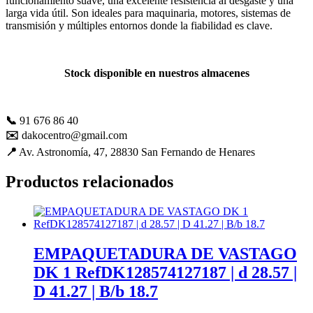
funcionamiento suave, una excelente resistencia al desgaste y una
mejorar con
larga vida útil. Son ideales para maquinaria, motores, sistemas de
tu ayuda.
transmisión y múltiples entornos donde la fiabilidad es clave.
Experiencia
Stock disponible en nuestros almacenes
Para que
nuestra web
funcione lo
📞
91 676 86 40
mejor posible
durante tu
✉️
dakocentro@gmail.com
visita. Es una
📍
Av. Astronomía, 47, 28830 San Fernando de Henares
guía para
hacerte
Productos relacionados
disfrutar del
paseo por
nuestra página.
Si rechaza estas
cookies,
algunas
EMPAQUETADURA DE VASTAGO
funcionalidades
DK 1 RefDK128574127187 | d 28.57 |
desaparecerán
de la web. Si
D 41.27 | B/b 18.7
las aceptas, nos
serás de gran