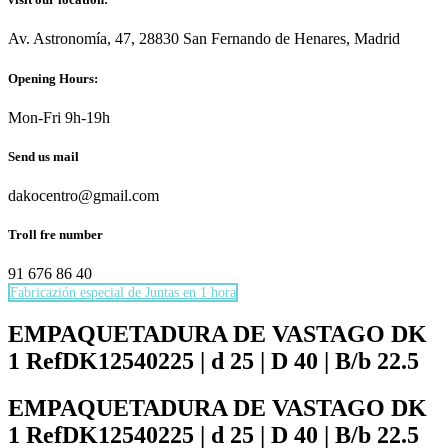
Av. Astronomía, 47, 28830 San Fernando de Henares, Madrid
Opening Hours:
Mon-Fri 9h-19h
Send us mail
dakocentro@gmail.com
Troll fre number
91 676 86 40
Fabricazión especial de Juntas en 1 hora
Necesarias
Estas
EMPAQUETADURA DE VASTAGO DK
cookies no
1 RefDK12540225 | d 25 | D 40 | B/b 22.5
son
opcionales.
Son
EMPAQUETADURA DE VASTAGO DK
necesarias
1 RefDK12540225 | d 25 | D 40 | B/b 22.5
para que