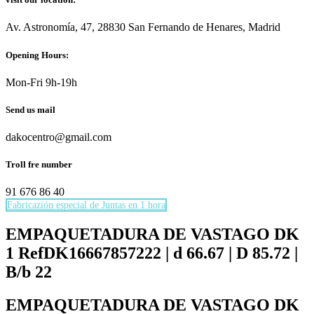
Av. Astronomía, 47, 28830 San Fernando de Henares, Madrid
Opening Hours:
Mon-Fri 9h-19h
Send us mail
dakocentro@gmail.com
Troll fre number
91 676 86 40
Fabricazión especial de Juntas en 1 hora
Necesarias
Estas
EMPAQUETADURA DE VASTAGO DK
cookies no
1 RefDK16667857222 | d 66.67 | D 85.72 |
son
opcionales.
B/b 22
Son
necesarias
EMPAQUETADURA DE VASTAGO DK
para que