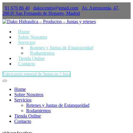
91 676 86 40
dakocentro@gmail.com
Av. Astronomía, 47,
×
28830 San Fernando de Henares, Madrid
Home
Sobre Nosotros
Servicios
Retenes y Juntas de Estanqueidad
Rodamientos
Tienda Online
Contacto
Fabricazión especial de Juntas en 1 hora
Home
Sobre Nosotros
Servicios
Retenes y Juntas de Estanqueidad
Rodamientos
Tienda Online
Contacto
visit our location: