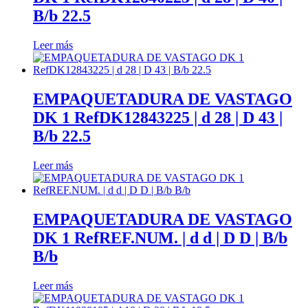
ayuda.
B/b 22.5
Leer más
Marketing
Al compartir
tus intereses y
comportamiento
EMPAQUETADURA DE VASTAGO
mientras visitas
DK 1 RefDK12843225 | d 28 | D 43 |
nuestro sitio,
aumentas la
B/b 22.5
posibilidad de
ver contenido y
Leer más
ofertas
personalizados.
Así verás lo que
realmente te
EMPAQUETADURA DE VASTAGO
interesa.
DK 1 RefREF.NUM. | d d | D D | B/b
B/b
Leer más