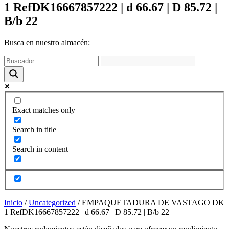
funcione la
1 RefDK16667857222 | d 66.67 | D 85.72 |
web y que
B/b 22
puedas
acceder a
nuestro
Busca en nuestro almacén:
contenido.
Estadísticas
Para que
podamos
mejorar la
Exact matches only
funcionalidad
y estructura
Search in title
de la web,
utilizaremos
Search in content
las
estadísticas
de uso en la
web. Así
sabremos qué
interesa más
Inicio
/
Uncategorized
/ EMPAQUETADURA DE VASTAGO DK
de lo que
1 RefDK16667857222 | d 66.67 | D 85.72 | B/b 22
ofrecemos y
cómo poder