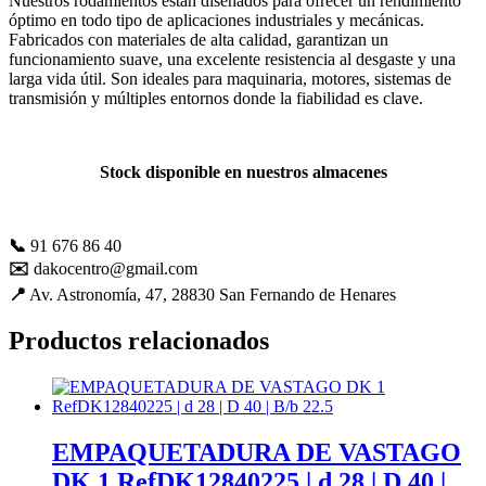
Nuestros rodamientos están diseñados para ofrecer un rendimiento
mejorar con
óptimo en todo tipo de aplicaciones industriales y mecánicas.
tu ayuda.
Fabricados con materiales de alta calidad, garantizan un
funcionamiento suave, una excelente resistencia al desgaste y una
larga vida útil. Son ideales para maquinaria, motores, sistemas de
transmisión y múltiples entornos donde la fiabilidad es clave.
Experiencia
Para que
nuestra web
funcione lo
Stock disponible en nuestros almacenes
mejor posible
durante tu
visita. Es una
📞
91 676 86 40
guía para
hacerte
✉️
dakocentro@gmail.com
disfrutar del
📍
Av. Astronomía, 47, 28830 San Fernando de Henares
paseo por
nuestra página.
Productos relacionados
Si rechaza estas
cookies,
algunas
funcionalidades
desaparecerán
de la web. Si
EMPAQUETADURA DE VASTAGO
las aceptas, nos
DK 1 RefDK12840225 | d 28 | D 40 |
serás de gran