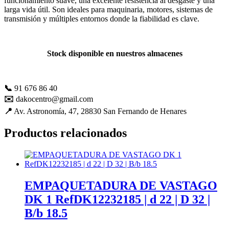
funcionamiento suave, una excelente resistencia al desgaste y una
mejorar con
larga vida útil. Son ideales para maquinaria, motores, sistemas de
tu ayuda.
transmisión y múltiples entornos donde la fiabilidad es clave.
Experiencia
Stock disponible en nuestros almacenes
Para que
nuestra web
funcione lo
📞
91 676 86 40
mejor posible
durante tu
✉️
dakocentro@gmail.com
visita. Es una
📍
Av. Astronomía, 47, 28830 San Fernando de Henares
guía para
hacerte
Productos relacionados
disfrutar del
paseo por
nuestra página.
Si rechaza estas
cookies,
algunas
EMPAQUETADURA DE VASTAGO
funcionalidades
DK 1 RefDK12232185 | d 22 | D 32 |
desaparecerán
de la web. Si
B/b 18.5
las aceptas, nos
serás de gran