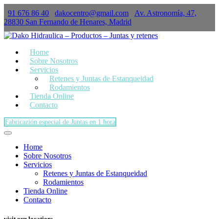
91 676 86 40
dakocentro@gmail.com
Av. Astronomía, 47,
×
28830 San Fernando de Henares, Madrid
Home
Sobre Nosotros
Servicios
Retenes y Juntas de Estanqueidad
Rodamientos
Tienda Online
Contacto
Fabricazión especial de Juntas en 1 hora
Home
Sobre Nosotros
Servicios
Retenes y Juntas de Estanqueidad
Rodamientos
Tienda Online
Contacto
visit our location: