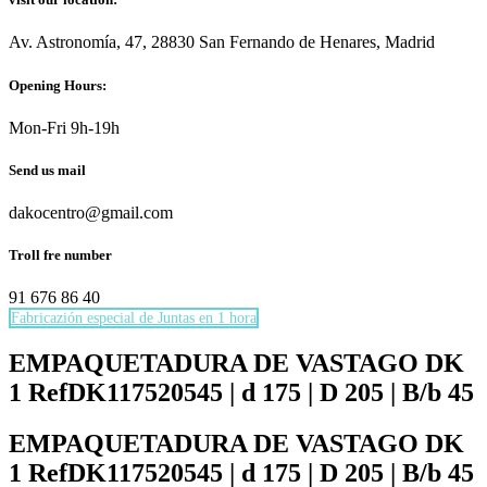
Av. Astronomía, 47, 28830 San Fernando de Henares, Madrid
Opening Hours:
Mon-Fri 9h-19h
Send us mail
dakocentro@gmail.com
Troll fre number
91 676 86 40
Fabricazión especial de Juntas en 1 hora
Necesarias
Estas
EMPAQUETADURA DE VASTAGO DK
cookies no
1 RefDK117520545 | d 175 | D 205 | B/b 45
son
opcionales.
Son
EMPAQUETADURA DE VASTAGO DK
necesarias
1 RefDK117520545 | d 175 | D 205 | B/b 45
para que