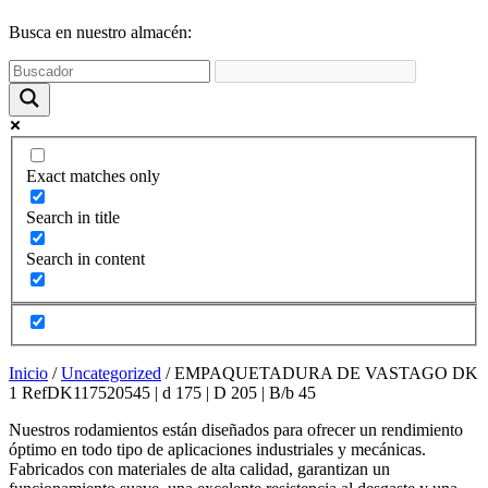
funcione la
web y que
Busca en nuestro almacén:
puedas
acceder a
nuestro
contenido.
Estadísticas
Exact matches only
Para que
podamos
Search in title
mejorar la
funcionalidad
Search in content
y estructura
de la web,
utilizaremos
las
estadísticas
de uso en la
Inicio
/
Uncategorized
/ EMPAQUETADURA DE VASTAGO DK
web. Así
1 RefDK117520545 | d 175 | D 205 | B/b 45
sabremos qué
interesa más
Nuestros rodamientos están diseñados para ofrecer un rendimiento
de lo que
óptimo en todo tipo de aplicaciones industriales y mecánicas.
ofrecemos y
Fabricados con materiales de alta calidad, garantizan un
cómo poder