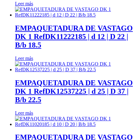
Leer más
ayuda.
Marketing
EMPAQUETADURA DE VASTAGO
Al compartir
DK 1 RefDK11222185 | d 12 | D 22 |
tus intereses y
comportamiento
B/b 18.5
mientras visitas
nuestro sitio,
Leer más
aumentas la
posibilidad de
ver contenido y
ofertas
EMPAQUETADURA DE VASTAGO
personalizados.
Así verás lo que
DK 1 RefDK12537225 | d 25 | D 37 |
realmente te
B/b 22.5
interesa.
Leer más
EMPAQUETADURA DE VASTAGO