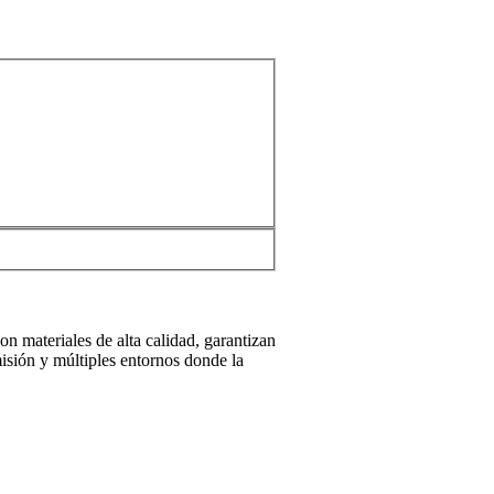
n materiales de alta calidad, garantizan
misión y múltiples entornos donde la