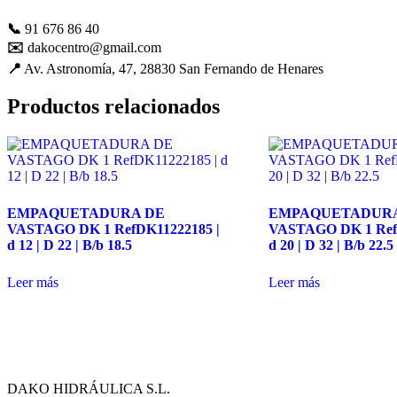
mejorar con
📞
91 676 86 40
tu ayuda.
✉️
dakocentro@gmail.com
📍
Av. Astronomía, 47, 28830 San Fernando de Henares
Experiencia
Productos relacionados
Para que
nuestra web
funcione lo
mejor posible
durante tu
visita. Es una
guía para
EMPAQUETADURA DE
EMPAQUETADURA
hacerte
VASTAGO DK 1 RefDK11222185 |
VASTAGO DK 1 Ref
disfrutar del
d 12 | D 22 | B/b 18.5
d 20 | D 32 | B/b 22.5
paseo por
nuestra página.
Si rechaza estas
Leer más
Leer más
cookies,
algunas
funcionalidades
desaparecerán
de la web. Si
las aceptas, nos
DAKO HIDRÁULICA S.L.
serás de gran