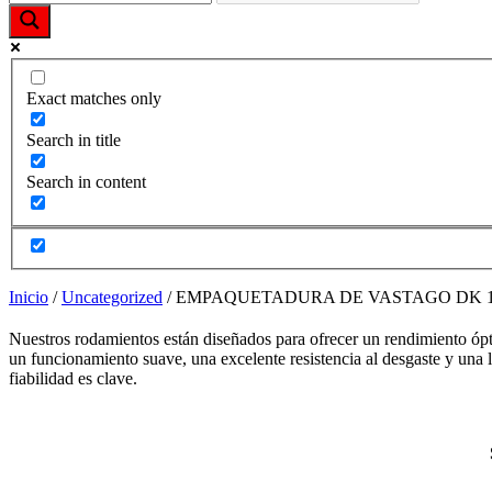
funcione la
web y que
puedas
acceder a
nuestro
Exact matches only
contenido.
Search in title
Estadísticas
Search in content
Para que
podamos
mejorar la
funcionalidad
y estructura
de la web,
Inicio
/
Uncategorized
/ EMPAQUETADURA DE VASTAGO DK 1 RefD
utilizaremos
las
Nuestros rodamientos están diseñados para ofrecer un rendimiento ópti
estadísticas
un funcionamiento suave, una excelente resistencia al desgaste y una l
de uso en la
fiabilidad es clave.
web. Así
sabremos qué
interesa más
de lo que
ofrecemos y
cómo poder