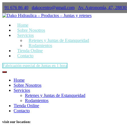
91 676 86 40
dakocentro@gmail.com
Av. Astronomía, 47, 28830
×
Home
Sobre Nosotros
Servicios
Retenes y Juntas de Estanqueidad
Rodamientos
Tienda Online
Contacto
Fabricazión especial de Juntas en 1 hora
Home
Sobre Nosotros
Servicios
Retenes y Juntas de Estanqueidad
Rodamientos
Tienda Online
Contacto
visit our location: