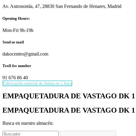
Av. Astronomía, 47, 28830 San Fernando de Henares, Madrid
Opening Hours:
Mon-Fri 9h-19h
Send us mail
dakocentro@gmail.com
Troll fre number
91 676 86 40
Fabricazión especial de Juntas en 1 hora
Necesarias
EMPAQUETADURA DE VASTAGO DK 1 RefDK
Estas
cookies no
EMPAQUETADURA DE VASTAGO DK 1 RefDK
son
opcionales.
Son
Busca en nuestro almacén:
necesarias
para que