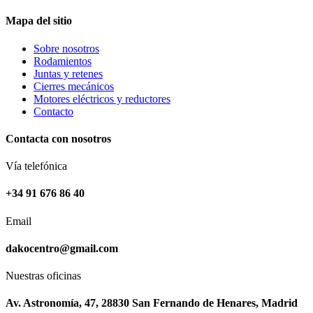
ayuda.
Mapa del sitio
Sobre nosotros
Marketing
Rodamientos
Al compartir
Juntas y retenes
tus intereses y
Cierres mecánicos
comportamiento
Motores eléctricos y reductores
mientras visitas
Contacto
nuestro sitio,
aumentas la
Contacta con nosotros
posibilidad de
ver contenido y
Vía telefónica
ofertas
personalizados.
+34 91 676 86 40
Así verás lo que
realmente te
interesa.
Email
dakocentro@gmail.com
Nuestras oficinas
Av. Astronomía, 47, 28830 San Fernando de Henares, Madrid