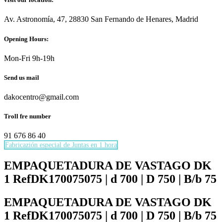
Av. Astronomía, 47, 28830 San Fernando de Henares, Madrid
Opening Hours:
Mon-Fri 9h-19h
Send us mail
dakocentro@gmail.com
Troll fre number
91 676 86 40
Fabricazión especial de Juntas en 1 hora
Necesarias
Estas
EMPAQUETADURA DE VASTAGO DK
cookies no
1 RefDK170075075 | d 700 | D 750 | B/b 75
son
opcionales.
Son
EMPAQUETADURA DE VASTAGO DK
necesarias
1 RefDK170075075 | d 700 | D 750 | B/b 75
para que