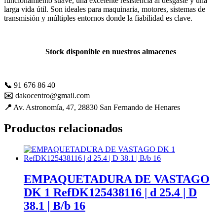
funcionamiento suave, una excelente resistencia al desgaste y una
mejorar con
larga vida útil. Son ideales para maquinaria, motores, sistemas de
tu ayuda.
transmisión y múltiples entornos donde la fiabilidad es clave.
Experiencia
Stock disponible en nuestros almacenes
Para que
nuestra web
funcione lo
📞
91 676 86 40
mejor posible
durante tu
✉️
dakocentro@gmail.com
visita. Es una
📍
Av. Astronomía, 47, 28830 San Fernando de Henares
guía para
hacerte
Productos relacionados
disfrutar del
paseo por
nuestra página.
Si rechaza estas
cookies,
algunas
EMPAQUETADURA DE VASTAGO
funcionalidades
DK 1 RefDK125438116 | d 25.4 | D
desaparecerán
de la web. Si
38.1 | B/b 16
las aceptas, nos
serás de gran