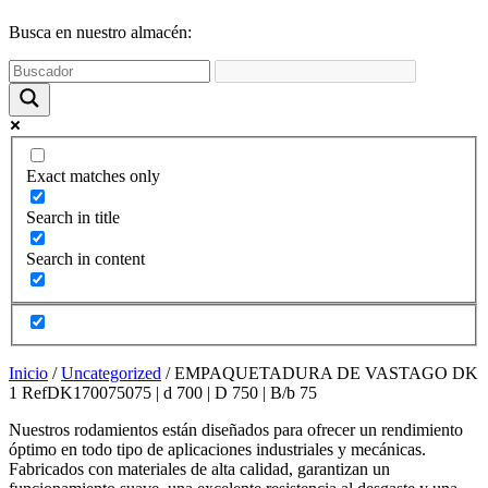
funcione la
web y que
Busca en nuestro almacén:
puedas
acceder a
nuestro
contenido.
Estadísticas
Exact matches only
Para que
podamos
Search in title
mejorar la
funcionalidad
Search in content
y estructura
de la web,
utilizaremos
las
estadísticas
de uso en la
Inicio
/
Uncategorized
/ EMPAQUETADURA DE VASTAGO DK
web. Así
1 RefDK170075075 | d 700 | D 750 | B/b 75
sabremos qué
interesa más
Nuestros rodamientos están diseñados para ofrecer un rendimiento
de lo que
óptimo en todo tipo de aplicaciones industriales y mecánicas.
ofrecemos y
Fabricados con materiales de alta calidad, garantizan un
cómo poder