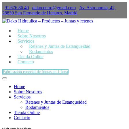
91 676 86 40
dakocentro@gmail.com
Av. Astronomía, 47,
×
28830 San Fernando de Henares, Madrid
Home
Sobre Nosotros
Servicios
Retenes y Juntas de Estanqueidad
Rodamientos
Tienda Online
Contacto
Fabricazión especial de Juntas en 1 hora
Home
Sobre Nosotros
Servicios
Retenes y Juntas de Estanqueidad
Rodamientos
Tienda Online
Contacto
visit our location: