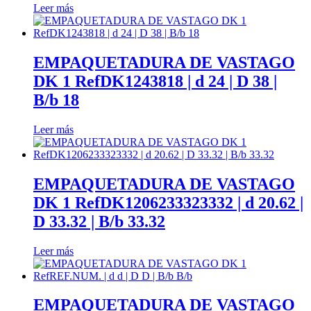
Leer más
ayuda.
Marketing
EMPAQUETADURA DE VASTAGO
Al compartir
DK 1 RefDK1243818 | d 24 | D 38 |
tus intereses y
comportamiento
B/b 18
mientras visitas
nuestro sitio,
Leer más
aumentas la
posibilidad de
ver contenido y
ofertas
EMPAQUETADURA DE VASTAGO
personalizados.
Así verás lo que
DK 1 RefDK1206233323332 | d 20.62 |
realmente te
D 33.32 | B/b 33.32
interesa.
Leer más
EMPAQUETADURA DE VASTAGO